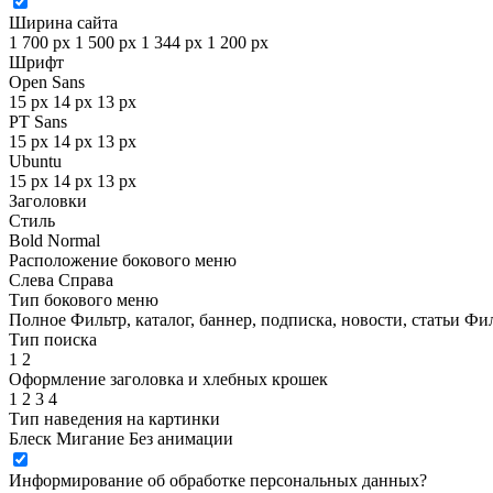
Ширина сайта
1 700 px
1 500 px
1 344 px
1 200 px
Шрифт
Open Sans
15 px
14 px
13 px
PT Sans
15 px
14 px
13 px
Ubuntu
15 px
14 px
13 px
Заголовки
Стиль
Bold
Normal
Расположение бокового меню
Слева
Справа
Тип бокового меню
Полное
Фильтр, каталог, баннер, подписка, новости, статьи
Фил
Тип поиска
1
2
Оформление заголовка и хлебных крошек
1
2
3
4
Тип наведения на картинки
Блеск
Мигание
Без анимации
Информирование об обработке персональных данных
?