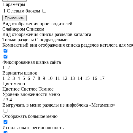
Параметры
1
C левым блоком
Применить
Вид отображения производителей
Слайдером
Списком
Вид отображения списка разделов каталога
Только разделы
С подразделами
Компактный вид отображения списка разделов каталога для м
Фиксированная шапка сайта
1
2
Варианты шапок
1
2
3
4
5
6
7
8
9
10
11
12
13
14
15
16
17
Цвет меню
Цветное
Светлое
Темное
Уровень вложенности меню
2
3
4
Выгружать в меню разделы из инфоблока «Мегаменю»
Отображать большое меню
Использовать региональность