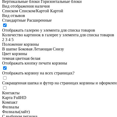
Вертикальные блоки
Горизонтальные блоки
Вид отображения наличия
Списком
Списком/Картой
Картой
Вид отзывов
Стандартные
Расширенные
Отображать галерею у элемента для списка товаров
Количество картинок в галерее у элемента для списка товаров
2
3
4
5
Положение корзины
В шапке
Боковая
Летающая
Снизу
Цвет корзины
темная
цветная
белая
Отображать кнопку печати корзины
Отображать корзину на всех страницах
?
Сокращенная шапка и футер на страницах корзины и оформлени
Контакты
Карта FullHD
Компакт
Филиалы
Филиалы(лайт)
С выбором региона