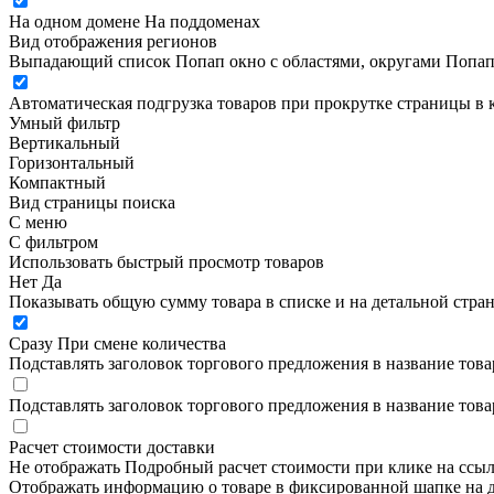
На одном домене
На поддоменах
Вид отображения регионов
Выпадающий список
Попап окно c областями, округами
Попап
Автоматическая подгрузка товаров при прокрутке страницы в 
Умный фильтр
Вертикальный
Горизонтальный
Компактный
Вид страницы поиска
С меню
С фильтром
Использовать быстрый просмотр товаров
Нет
Да
Показывать общую сумму товара в списке и на детальной стра
Сразу
При смене количества
Подставлять заголовок торгового предложения в название това
Подставлять заголовок торгового предложения в название това
Расчет стоимости доставки
Не отображать
Подробный расчет стоимости при клике на ссы
Отображать информацию о товаре в фиксированной шапке на д