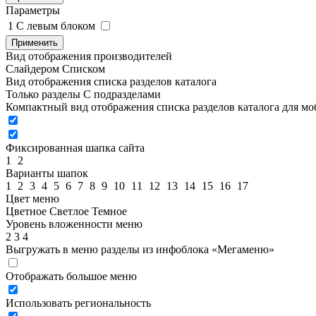
Параметры
1
C левым блоком
Применить
Вид отображения производителей
Слайдером
Списком
Вид отображения списка разделов каталога
Только разделы
С подразделами
Компактный вид отображения списка разделов каталога для м
Фиксированная шапка сайта
1
2
Варианты шапок
1
2
3
4
5
6
7
8
9
10
11
12
13
14
15
16
17
Цвет меню
Цветное
Светлое
Темное
Уровень вложенности меню
2
3
4
Выгружать в меню разделы из инфоблока «Мегаменю»
Отображать большое меню
Использовать региональность