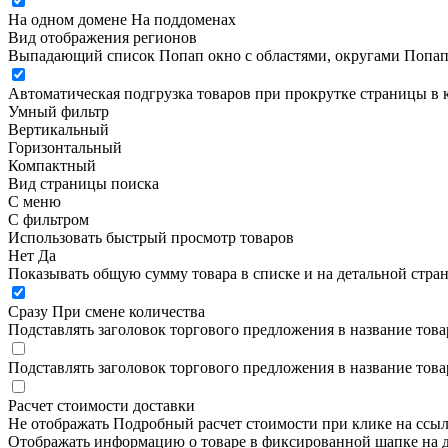
На одном домене
На поддоменах
Вид отображения регионов
Выпадающий список
Попап окно c областями, округами
Попап
Автоматическая подгрузка товаров при прокрутке страницы в 
Умный фильтр
Вертикальный
Горизонтальный
Компактный
Вид страницы поиска
С меню
С фильтром
Использовать быстрый просмотр товаров
Нет
Да
Показывать общую сумму товара в списке и на детальной стра
Сразу
При смене количества
Подставлять заголовок торгового предложения в название това
Подставлять заголовок торгового предложения в название това
Расчет стоимости доставки
Не отображать
Подробный расчет стоимости при клике на ссы
Отображать информацию о товаре в фиксированной шапке на д