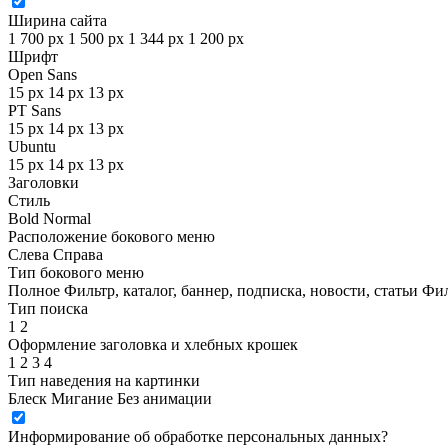
Ширина сайта
1 700 px
1 500 px
1 344 px
1 200 px
Шрифт
Open Sans
15 px
14 px
13 px
PT Sans
15 px
14 px
13 px
Ubuntu
15 px
14 px
13 px
Заголовки
Стиль
Bold
Normal
Расположение бокового меню
Слева
Справа
Тип бокового меню
Полное
Фильтр, каталог, баннер, подписка, новости, статьи
Фил
Тип поиска
1
2
Оформление заголовка и хлебных крошек
1
2
3
4
Тип наведения на картинки
Блеск
Мигание
Без анимации
Информирование об обработке персональных данных
?