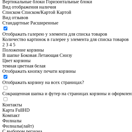
Вертикальные блоки
Горизонтальные блоки
Вид отображения наличия
Списком
Списком/Картой
Картой
Вид отзывов
Стандартные
Расширенные
Отображать галерею у элемента для списка товаров
Количество картинок в галерее у элемента для списка товаров
2
3
4
5
Положение корзины
В шапке
Боковая
Летающая
Снизу
Цвет корзины
темная
цветная
белая
Отображать кнопку печати корзины
Отображать корзину на всех страницах
?
Сокращенная шапка и футер на страницах корзины и оформлени
Контакты
Карта FullHD
Компакт
Филиалы
Филиалы(лайт)
С выбором региона