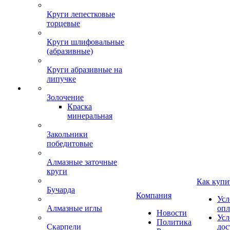
Круги лепестковые
торцевые
Круги шлифовальные
(абразивные)
Круги абразивные на
липучке
Золочение
Краска
минеральная
Закольники
победитовые
Алмазные заточные
круги
Как купи
Бучарда
Компания
Усл
Алмазные иглы
опл
Новости
Усл
Политика
Скарпели
дос