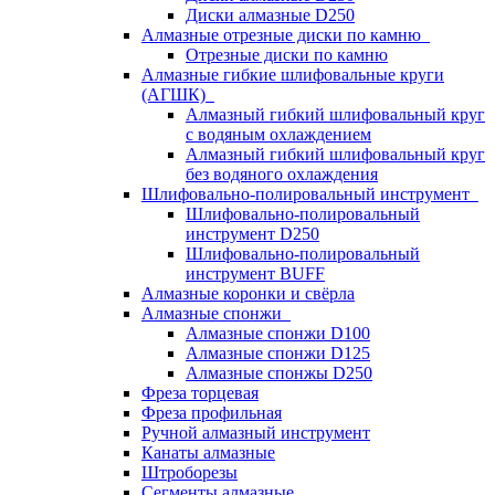
Диски алмазные D250
Алмазные отрезные диски по камню
Отрезные диски по камню
Алмазные гибкие шлифовальные круги
(АГШК)
Алмазный гибкий шлифовальный круг
с водяным охлаждением
Алмазный гибкий шлифовальный круг
без водяного охлаждения
Шлифовально-полировальный инструмент
Шлифовально-полировальный
инструмент D250
Шлифовально-полировальный
инструмент BUFF
Алмазные коронки и свёрла
Алмазные спонжи
Алмазные спонжи D100
Алмазные спонжи D125
Алмазные спонжы D250
Фреза торцевая
Фреза профильная
Ручной алмазный инструмент
Канаты алмазные
Штроборезы
Сегменты алмазные