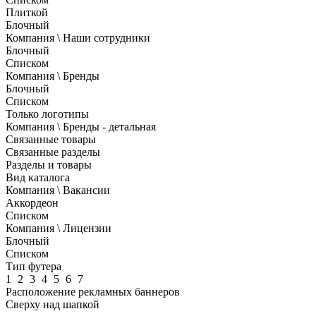
Плиткой
Блочный
Компания \ Наши сотрудники
Блочный
Списком
Компания \ Бренды
Блочный
Списком
Только логотипы
Компания \ Бренды - детальная
Связанные товары
Связанные разделы
Разделы и товары
Вид каталога
Компания \ Вакансии
Аккордеон
Списком
Компания \ Лицензии
Блочный
Списком
Тип футера
1
2
3
4
5
6
7
Расположение рекламных баннеров
Сверху над шапкой