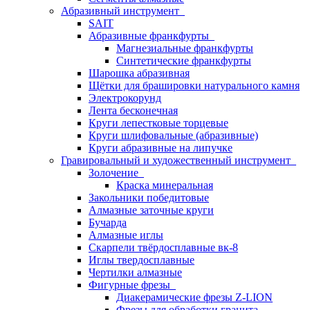
Абразивный инструмент
SAIT
Абразивные франкфурты
Магнезиальные франкфурты
Синтетические франкфурты
Шарошка абразивная
Щётки для брашировки натурального камня
Электрокорунд
Лента бесконечная
Круги лепестковые торцевые
Круги шлифовальные (абразивные)
Круги абразивные на липучке
Гравировальный и художественный инструмент
Золочение
Краска минеральная
Закольники победитовые
Алмазные заточные круги
Бучарда
Алмазные иглы
Скарпели твёрдосплавные вк-8
Иглы твердосплавные
Чертилки алмазные
Фигурные фрезы
Диакерамические фрезы Z-LION
Фрезы для обработки гранита