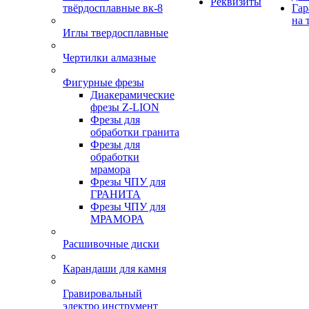
Реквизиты
твёрдосплавные вк-8
Гар
на 
Иглы твердосплавные
Чертилки алмазные
Фигурные фрезы
Диакерамические
фрезы Z-LION
Фрезы для
обработки гранита
Фрезы для
обработки
мрамора
Фрезы ЧПУ для
ГРАНИТА
Фрезы ЧПУ для
МРАМОРА
Расшивочные диски
Карандаши для камня
Гравировальный
электро инструмент