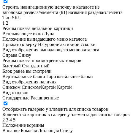
Строить навигационную цепочку в каталоге из
заголовка раздела/элемента (h1)
названия раздела/элемента
Тип SKU
1
2
Режим показа детальной картинки
Всплывающее окно
Лупа
Положение выпадающего меню каталога
Прижато к верху
На уровне активной ссылки
Вид отображения выпадающего меню каталога
Справа
Снизу
Режим показа просмотренных товаров
Быстрый
Стандартный
Блок ранее вы смотрели
Вертикальные блоки
Горизонтальные блоки
Вид отображения наличия
Списком
Списком/Картой
Картой
Вид отзывов
Стандартные
Расширенные
Отображать галерею у элемента для списка товаров
Количество картинок в галерее у элемента для списка товаров
2
3
4
5
Положение корзины
В шапке
Боковая
Летающая
Снизу