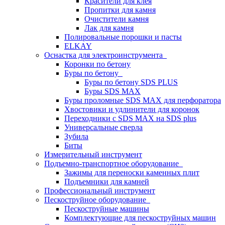
Красители для клея
Пропитки для камня
Очистители камня
Лак для камня
Полировальные порошки и пасты
ELKAY
Оснастка для электроинструмента
Коронки по бетону
Буры по бетону
Буры по бетону SDS PLUS
Буры SDS MAX
Буры проломные SDS MAX для перфоратора
Хвостовики и удлинители для коронок
Переходники с SDS MAX на SDS plus
Универсальные сверла
Зубила
Биты
Измерительный инструмент
Подъемно-транспортное оборудование
Зажимы для переноски каменных плит
Подъемники для камней
Профессиональный инструмент
Пескоструйное оборудование
Пескоструйные машины
Комплектующие для пескоструйных машин