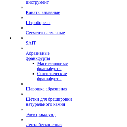
инструмент
Канаты алмазные
Штроборезы
Сегменты алмазные
SAIT
Абразивные
франкфурты
Магнезиальные
франкфурты
Синтетические
франкфурты
Шарошка абразивная
Щётки для брашировки
натурального камня
Электрокорунд
Лента бесконечная