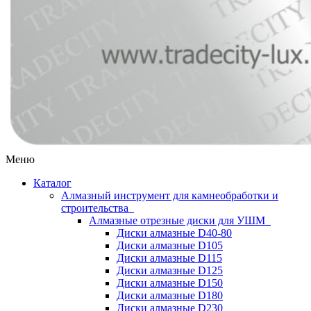
Меню
Каталог
Алмазный инструмент для камнеобработки и
строительства
Алмазные отрезные диски для УШМ
Диски алмазные D40-80
Диски алмазные D105
Диски алмазные D115
Диски алмазные D125
Диски алмазные D150
Диски алмазные D180
Диски алмазные D230