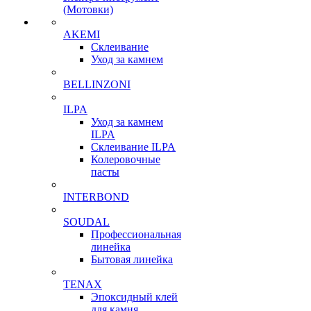
(Мотовки)
AKEMI
Склеивание
Уход за камнем
BELLINZONI
ILPA
Уход за камнем
ILPA
Склеивание ILPA
Колеровочные
пасты
INTERBOND
SOUDAL
Профессиональная
линейка
Бытовая линейка
TENAX
Эпоксидный клей
для камня