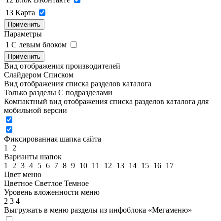
13
Карта
Применить
Параметры
1
C левым блоком
Применить
Вид отображения производителей
Слайдером
Списком
Вид отображения списка разделов каталога
Только разделы
С подразделами
Компактный вид отображения списка разделов каталога для
мобильной версии
Фиксированная шапка сайта
1
2
Варианты шапок
1
2
3
4
5
6
7
8
9
10
11
12
13
14
15
16
17
Цвет меню
Цветное
Светлое
Темное
Уровень вложенности меню
2
3
4
Выгружать в меню разделы из инфоблока «Мегаменю»