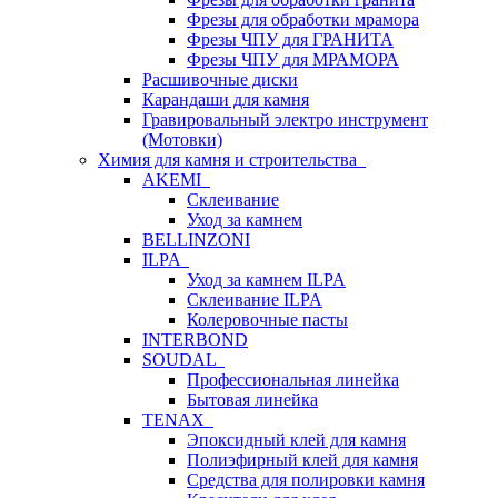
Фрезы для обработки мрамора
Фрезы ЧПУ для ГРАНИТА
Фрезы ЧПУ для МРАМОРА
Расшивочные диски
Карандаши для камня
Гравировальный электро инструмент
(Мотовки)
Химия для камня и строительства
AKEMI
Склеивание
Уход за камнем
BELLINZONI
ILPA
Уход за камнем ILPA
Склеивание ILPA
Колеровочные пасты
INTERBOND
SOUDAL
Профессиональная линейка
Бытовая линейка
TENAX
Эпоксидный клей для камня
Полиэфирный клей для камня
Средства для полировки камня