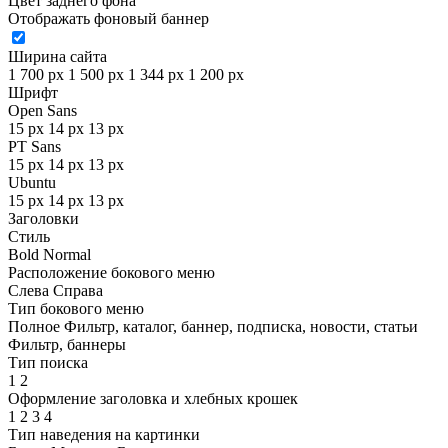
Цвет заднего фона
Отображать фоновый баннер
Ширина сайта
1 700 px
1 500 px
1 344 px
1 200 px
Шрифт
Open Sans
15 px
14 px
13 px
PT Sans
15 px
14 px
13 px
Ubuntu
15 px
14 px
13 px
Заголовки
Стиль
Bold
Normal
Расположение бокового меню
Слева
Справа
Тип бокового меню
Полное
Фильтр, каталог, баннер, подписка, новости, статьи
Фильтр, баннеры
Тип поиска
1
2
Оформление заголовка и хлебных крошек
1
2
3
4
Тип наведения на картинки