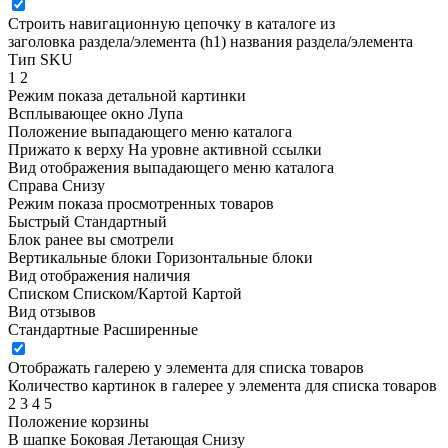
Строить навигационную цепочку в каталоге из
заголовка раздела/элемента (h1)
названия раздела/элемента
Тип SKU
1
2
Режим показа детальной картинки
Всплывающее окно
Лупа
Положение выпадающего меню каталога
Прижато к верху
На уровне активной ссылки
Вид отображения выпадающего меню каталога
Справа
Снизу
Режим показа просмотренных товаров
Быстрый
Стандартный
Блок ранее вы смотрели
Вертикальные блоки
Горизонтальные блоки
Вид отображения наличия
Списком
Списком/Картой
Картой
Вид отзывов
Стандартные
Расширенные
Отображать галерею у элемента для списка товаров
Количество картинок в галерее у элемента для списка товаров
2
3
4
5
Положение корзины
В шапке
Боковая
Летающая
Снизу