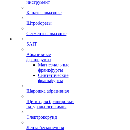
инструмент
Канаты алмазные
Штроборезы
Сегменты алмазные
SAIT
Абразивные
франкфурты
Магнезиальные
франкфурты
Синтетические
франкфурты
Шарошка абразивная
Щётки для брашировки
натурального камня
Электрокорунд
Лента бесконечная