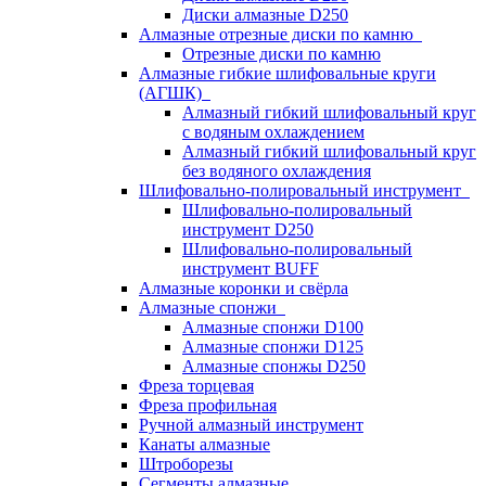
Диски алмазные D250
Алмазные отрезные диски по камню
Отрезные диски по камню
Алмазные гибкие шлифовальные круги
(АГШК)
Алмазный гибкий шлифовальный круг
с водяным охлаждением
Алмазный гибкий шлифовальный круг
без водяного охлаждения
Шлифовально-полировальный инструмент
Шлифовально-полировальный
инструмент D250
Шлифовально-полировальный
инструмент BUFF
Алмазные коронки и свёрла
Алмазные спонжи
Алмазные спонжи D100
Алмазные спонжи D125
Алмазные спонжы D250
Фреза торцевая
Фреза профильная
Ручной алмазный инструмент
Канаты алмазные
Штроборезы
Сегменты алмазные