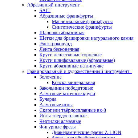
Абразивный инструмент
SAIT
Абразивные франкфурты
Магнезиальные франкфурты
Синтетические франкфурты
Шарошка абразивная
Щётки для брашировки натурального камня
Электрокорунд
Лента бесконечная
Круги лепестковые торцевые
Круги шлифовальные (абразивные)
Круги абразивные на липучке
Гравировальный и художественный инструмент
Золочение
Краска минеральная
Закольники победитовые
Алмазные заточные круги
Бучарда
Алмазные иглы
Скарпели твёрдосплавные вк-8
Иглы твердосплавные
Чертилки алмазные
Фигурные фрезы
Диакерамические фрезы Z-LION
Фрезы для обработки гранита