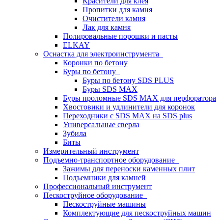
Красители для клея
Пропитки для камня
Очистители камня
Лак для камня
Полировальные порошки и пасты
ELKAY
Оснастка для электроинструмента
Коронки по бетону
Буры по бетону
Буры по бетону SDS PLUS
Буры SDS MAX
Буры проломные SDS MAX для перфоратора
Хвостовики и удлинители для коронок
Переходники с SDS MAX на SDS plus
Универсальные сверла
Зубила
Биты
Измерительный инструмент
Подъемно-транспортное оборудование
Зажимы для переноски каменных плит
Подъемники для камней
Профессиональный инструмент
Пескоструйное оборудование
Пескоструйные машины
Комплектующие для пескоструйных машин