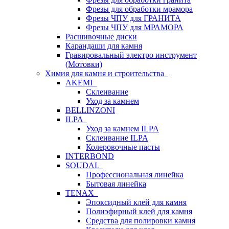
Фрезы для обработки мрамора
Фрезы ЧПУ для ГРАНИТА
Фрезы ЧПУ для МРАМОРА
Расшивочные диски
Карандаши для камня
Гравировальный электро инструмент
(Мотовки)
Химия для камня и строительства
AKEMI
Склеивание
Уход за камнем
BELLINZONI
ILPA
Уход за камнем ILPA
Склеивание ILPA
Колеровочные пасты
INTERBOND
SOUDAL
Профессиональная линейка
Бытовая линейка
TENAX
Эпоксидный клей для камня
Полиэфирный клей для камня
Средства для полировки камня