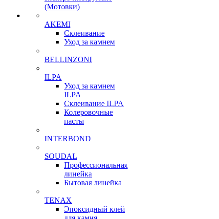
(Мотовки)
AKEMI
Склеивание
Уход за камнем
BELLINZONI
ILPA
Уход за камнем
ILPA
Склеивание ILPA
Колеровочные
пасты
INTERBOND
SOUDAL
Профессиональная
линейка
Бытовая линейка
TENAX
Эпоксидный клей
для камня