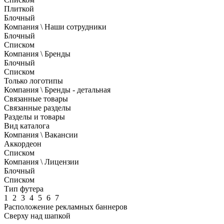
Плиткой
Блочный
Компания \ Наши сотрудники
Блочный
Списком
Компания \ Бренды
Блочный
Списком
Только логотипы
Компания \ Бренды - детальная
Связанные товары
Связанные разделы
Разделы и товары
Вид каталога
Компания \ Вакансии
Аккордеон
Списком
Компания \ Лицензии
Блочный
Списком
Тип футера
1
2
3
4
5
6
7
Расположение рекламных баннеров
Сверху над шапкой