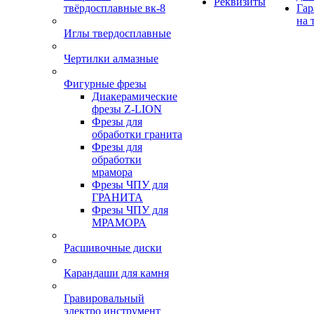
Реквизиты
твёрдосплавные вк-8
Гар
на 
Иглы твердосплавные
Чертилки алмазные
Фигурные фрезы
Диакерамические
фрезы Z-LION
Фрезы для
обработки гранита
Фрезы для
обработки
мрамора
Фрезы ЧПУ для
ГРАНИТА
Фрезы ЧПУ для
МРАМОРА
Расшивочные диски
Карандаши для камня
Гравировальный
электро инструмент