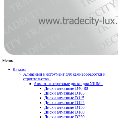
Меню
Каталог
Алмазный инструмент для камнеобработки и
строительства
Алмазные отрезные диски для УШМ
Диски алмазные D40-80
Диски алмазные D105
Диски алмазные D115
Диски алмазные D125
Диски алмазные D150
Диски алмазные D180
Диски алмазные D230