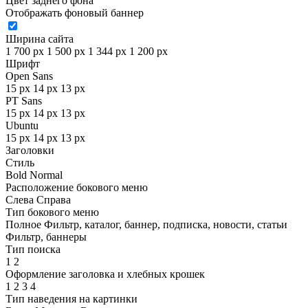
Цвет заднего фона
Отображать фоновый баннер
Ширина сайта
1 700 px
1 500 px
1 344 px
1 200 px
Шрифт
Open Sans
15 px
14 px
13 px
PT Sans
15 px
14 px
13 px
Ubuntu
15 px
14 px
13 px
Заголовки
Стиль
Bold
Normal
Расположение бокового меню
Слева
Справа
Тип бокового меню
Полное
Фильтр, каталог, баннер, подписка, новости, статьи
Фильтр, баннеры
Тип поиска
1
2
Оформление заголовка и хлебных крошек
1
2
3
4
Тип наведения на картинки