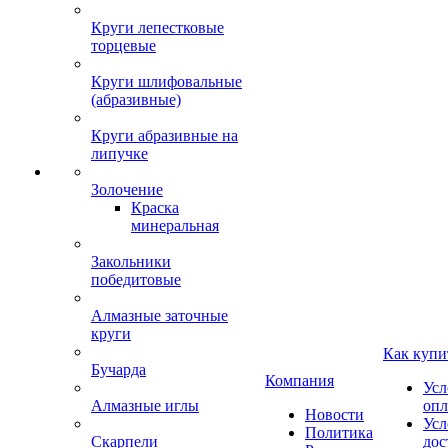
Круги лепестковые
торцевые
Круги шлифовальные
(абразивные)
Круги абразивные на
липучке
Золочение
Краска
минеральная
Закольники
победитовые
Алмазные заточные
круги
Как купи
Бучарда
Компания
Усл
Алмазные иглы
опл
Новости
Усл
Политика
Скарпели
дос