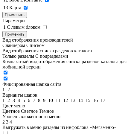
13
Карта
Применить
Параметры
1
C левым блоком
Применить
Вид отображения производителей
Слайдером
Списком
Вид отображения списка разделов каталога
Только разделы
С подразделами
Компактный вид отображения списка разделов каталога для
мобильной версии
Фиксированная шапка сайта
1
2
Варианты шапок
1
2
3
4
5
6
7
8
9
10
11
12
13
14
15
16
17
Цвет меню
Цветное
Светлое
Темное
Уровень вложенности меню
2
3
4
Выгружать в меню разделы из инфоблока «Мегаменю»