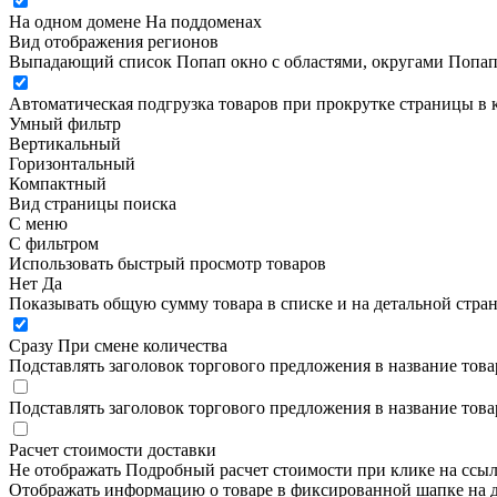
На одном домене
На поддоменах
Вид отображения регионов
Выпадающий список
Попап окно c областями, округами
Попап
Автоматическая подгрузка товаров при прокрутке страницы в 
Умный фильтр
Вертикальный
Горизонтальный
Компактный
Вид страницы поиска
С меню
С фильтром
Использовать быстрый просмотр товаров
Нет
Да
Показывать общую сумму товара в списке и на детальной стра
Сразу
При смене количества
Подставлять заголовок торгового предложения в название това
Подставлять заголовок торгового предложения в название това
Расчет стоимости доставки
Не отображать
Подробный расчет стоимости при клике на ссы
Отображать информацию о товаре в фиксированной шапке на д