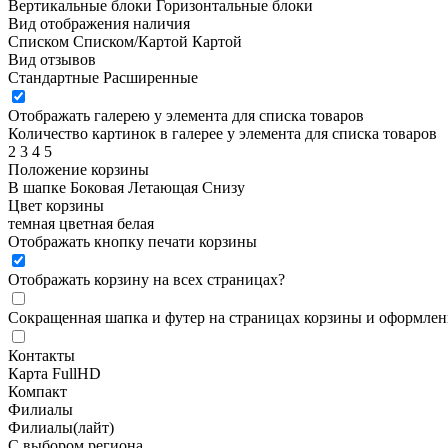
Вертикальные блоки
Горизонтальные блоки
Вид отображения наличия
Списком
Списком/Картой
Картой
Вид отзывов
Стандартные
Расширенные
Отображать галерею у элемента для списка товаров
Количество картинок в галерее у элемента для списка товаров
2
3
4
5
Положение корзины
В шапке
Боковая
Летающая
Снизу
Цвет корзины
темная
цветная
белая
Отображать кнопку печати корзины
Отображать корзину на всех страницах
?
Сокращенная шапка и футер на страницах корзины и оформлени
Контакты
Карта FullHD
Компакт
Филиалы
Филиалы(лайт)
С выбором региона