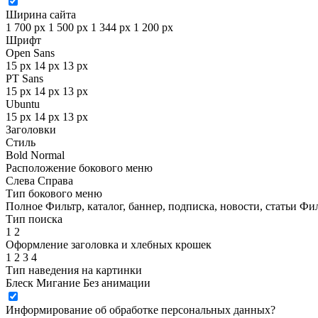
Ширина сайта
1 700 px
1 500 px
1 344 px
1 200 px
Шрифт
Open Sans
15 px
14 px
13 px
PT Sans
15 px
14 px
13 px
Ubuntu
15 px
14 px
13 px
Заголовки
Стиль
Bold
Normal
Расположение бокового меню
Слева
Справа
Тип бокового меню
Полное
Фильтр, каталог, баннер, подписка, новости, статьи
Фил
Тип поиска
1
2
Оформление заголовка и хлебных крошек
1
2
3
4
Тип наведения на картинки
Блеск
Мигание
Без анимации
Информирование об обработке персональных данных
?