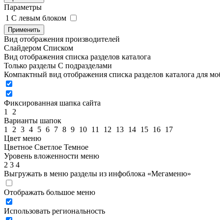
Параметры
1
C левым блоком
Применить
Вид отображения производителей
Слайдером
Списком
Вид отображения списка разделов каталога
Только разделы
С подразделами
Компактный вид отображения списка разделов каталога для м
Фиксированная шапка сайта
1
2
Варианты шапок
1
2
3
4
5
6
7
8
9
10
11
12
13
14
15
16
17
Цвет меню
Цветное
Светлое
Темное
Уровень вложенности меню
2
3
4
Выгружать в меню разделы из инфоблока «Мегаменю»
Отображать большое меню
Использовать региональность