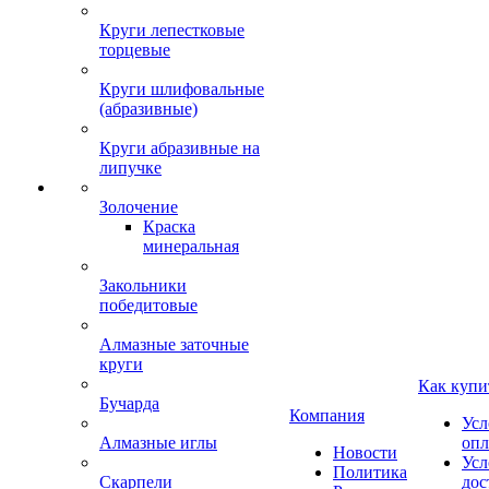
Круги лепестковые
торцевые
Круги шлифовальные
(абразивные)
Круги абразивные на
липучке
Золочение
Краска
минеральная
Закольники
победитовые
Алмазные заточные
круги
Как купи
Бучарда
Компания
Усл
Алмазные иглы
опл
Новости
Усл
Политика
Скарпели
дос