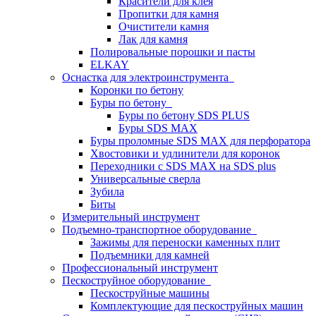
Красители для клея
Пропитки для камня
Очистители камня
Лак для камня
Полировальные порошки и пасты
ELKAY
Оснастка для электроинструмента
Коронки по бетону
Буры по бетону
Буры по бетону SDS PLUS
Буры SDS MAX
Буры проломные SDS MAX для перфоратора
Хвостовики и удлинители для коронок
Переходники с SDS MAX на SDS plus
Универсальные сверла
Зубила
Биты
Измерительный инструмент
Подъемно-транспортное оборудование
Зажимы для переноски каменных плит
Подъемники для камней
Профессиональный инструмент
Пескоструйное оборудование
Пескоструйные машины
Комплектующие для пескоструйных машин