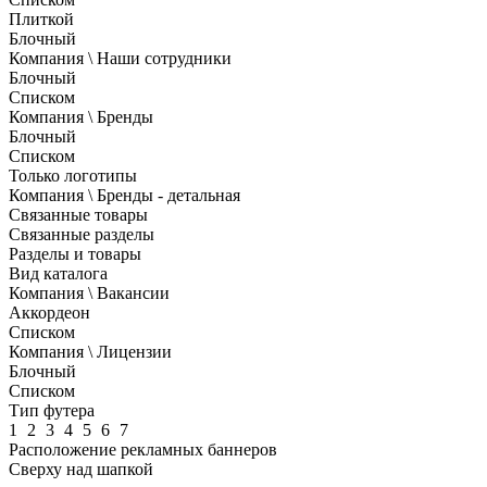
Плиткой
Блочный
Компания \ Наши сотрудники
Блочный
Списком
Компания \ Бренды
Блочный
Списком
Только логотипы
Компания \ Бренды - детальная
Связанные товары
Связанные разделы
Разделы и товары
Вид каталога
Компания \ Вакансии
Аккордеон
Списком
Компания \ Лицензии
Блочный
Списком
Тип футера
1
2
3
4
5
6
7
Расположение рекламных баннеров
Сверху над шапкой