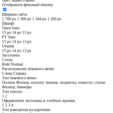
Цвет заднего фона
Отображать фоновый баннер
Ширина сайта
1 700 px
1 500 px
1 344 px
1 200 px
Шрифт
Open Sans
15 px
14 px
13 px
PT Sans
15 px
14 px
13 px
Ubuntu
15 px
14 px
13 px
Заголовки
Стиль
Bold
Normal
Расположение бокового меню
Слева
Справа
Тип бокового меню
Полное
Фильтр, каталог, баннер, подписка, новости, статьи
Фильтр, баннеры
Тип поиска
1
2
Оформление заголовка и хлебных крошек
1
2
3
4
Тип наведения на картинки