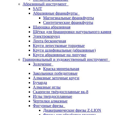
Абразивный инструмент
SAIT
Абразивные франкфурты
Магнезиальные франкфурты
Синтетические франкфурты
Шарошка абразивная
Щётки для брашировки натурального камня
Электрокорунд
Лента бесконечная
Круги лепестковые торцевые
Круги шлифовальные (абразивные)
Круги абразивные на липучке
Гравировальный и художественный инструмент
Золочение
Краска минеральная
Закольники победитовые
Алмазные заточные круги
Бучарда
Алмазные иглы
Скарпели твёрдосплавные вк-8
Иглы твердосплавные
Чертилки алмазные
Фигурные фрезы
Диакерамические фрезы Z-LION
Фрезы для обработки гранита