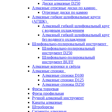
Диски алмазные D250
Алмазные отрезные диски по камню
Отрезные диски по камню
Алмазные гибкие шлифовальные круги
(АГШК)
Алмазный гибкий шлифовальный круг
с водяным охлаждением
Алмазный гибкий шлифовальный круг
без водяного охлаждения
Шлифовально-полировальный инструмент
Шлифовально-полировальный
инструмент D250
Шлифовально-полировальный
инструмент BUFF
Алмазные коронки и свёрла
Алмазные спонжи
Алмазные спонжи D100
Алмазные спонжи D125
Алмазные спонжы D250
Фреза торцевая
Фреза профильная
Ручной алмазный инструмент
Канаты алмазные
Штроборезы
Сегменты алмазные