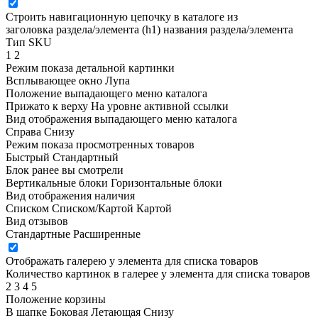
Строить навигационную цепочку в каталоге из
заголовка раздела/элемента (h1)
названия раздела/элемента
Тип SKU
1
2
Режим показа детальной картинки
Всплывающее окно
Лупа
Положение выпадающего меню каталога
Прижато к верху
На уровне активной ссылки
Вид отображения выпадающего меню каталога
Справа
Снизу
Режим показа просмотренных товаров
Быстрый
Стандартный
Блок ранее вы смотрели
Вертикальные блоки
Горизонтальные блоки
Вид отображения наличия
Списком
Списком/Картой
Картой
Вид отзывов
Стандартные
Расширенные
Отображать галерею у элемента для списка товаров
Количество картинок в галерее у элемента для списка товаров
2
3
4
5
Положение корзины
В шапке
Боковая
Летающая
Снизу