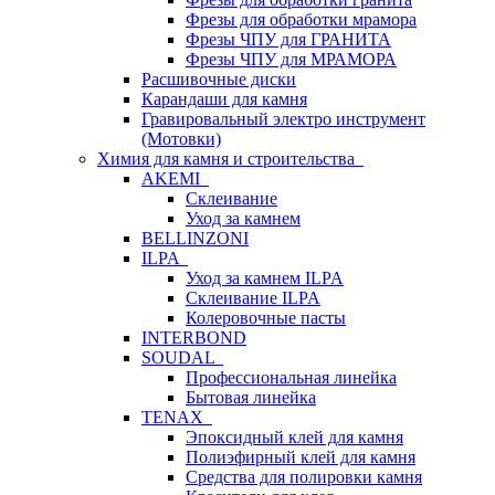
Фрезы для обработки мрамора
Фрезы ЧПУ для ГРАНИТА
Фрезы ЧПУ для МРАМОРА
Расшивочные диски
Карандаши для камня
Гравировальный электро инструмент
(Мотовки)
Химия для камня и строительства
AKEMI
Склеивание
Уход за камнем
BELLINZONI
ILPA
Уход за камнем ILPA
Склеивание ILPA
Колеровочные пасты
INTERBOND
SOUDAL
Профессиональная линейка
Бытовая линейка
TENAX
Эпоксидный клей для камня
Полиэфирный клей для камня
Средства для полировки камня