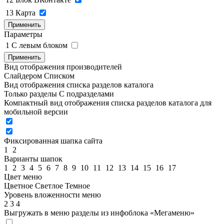
13
Карта
Применить
Параметры
1
C левым блоком
Применить
Вид отображения производителей
Слайдером
Списком
Вид отображения списка разделов каталога
Только разделы
С подразделами
Компактный вид отображения списка разделов каталога для
мобильной версии
Фиксированная шапка сайта
1
2
Варианты шапок
1
2
3
4
5
6
7
8
9
10
11
12
13
14
15
16
17
Цвет меню
Цветное
Светлое
Темное
Уровень вложенности меню
2
3
4
Выгружать в меню разделы из инфоблока «Мегаменю»