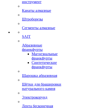
инструмент
Канаты алмазные
Штроборезы
Сегменты алмазные
SAIT
Абразивные
франкфурты
Магнезиальные
франкфурты
Синтетические
франкфурты
Шарошка абразивная
Щётки для брашировки
натурального камня
Электрокорунд
Лента бесконечная