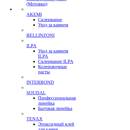
(Мотовки)
AKEMI
Склеивание
Уход за камнем
BELLINZONI
ILPA
Уход за камнем
ILPA
Склеивание ILPA
Колеровочные
пасты
INTERBOND
SOUDAL
Профессиональная
линейка
Бытовая линейка
TENAX
Эпоксидный клей
для камня