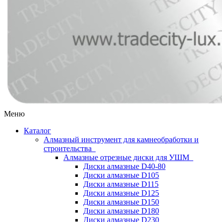
Меню
Каталог
Алмазный инструмент для камнеобработки и
строительства
Алмазные отрезные диски для УШМ
Диски алмазные D40-80
Диски алмазные D105
Диски алмазные D115
Диски алмазные D125
Диски алмазные D150
Диски алмазные D180
Диски алмазные D230