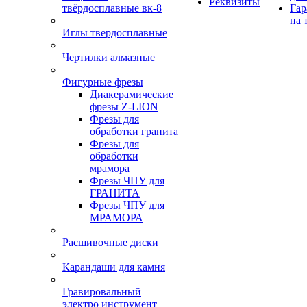
Реквизиты
твёрдосплавные вк-8
Гар
на 
Иглы твердосплавные
Чертилки алмазные
Фигурные фрезы
Диакерамические
фрезы Z-LION
Фрезы для
обработки гранита
Фрезы для
обработки
мрамора
Фрезы ЧПУ для
ГРАНИТА
Фрезы ЧПУ для
МРАМОРА
Расшивочные диски
Карандаши для камня
Гравировальный
электро инструмент