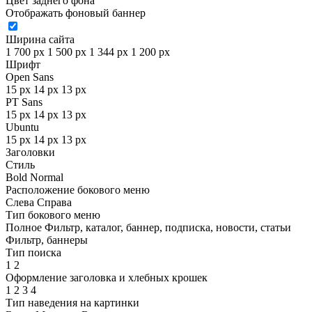
Цвет заднего фона
Отображать фоновый баннер
Ширина сайта
1 700 px
1 500 px
1 344 px
1 200 px
Шрифт
Open Sans
15 px
14 px
13 px
PT Sans
15 px
14 px
13 px
Ubuntu
15 px
14 px
13 px
Заголовки
Стиль
Bold
Normal
Расположение бокового меню
Слева
Справа
Тип бокового меню
Полное
Фильтр, каталог, баннер, подписка, новости, статьи
Фильтр, баннеры
Тип поиска
1
2
Оформление заголовка и хлебных крошек
1
2
3
4
Тип наведения на картинки