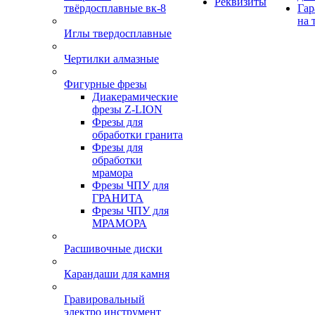
Реквизиты
твёрдосплавные вк-8
Гар
на 
Иглы твердосплавные
Чертилки алмазные
Фигурные фрезы
Диакерамические
фрезы Z-LION
Фрезы для
обработки гранита
Фрезы для
обработки
мрамора
Фрезы ЧПУ для
ГРАНИТА
Фрезы ЧПУ для
МРАМОРА
Расшивочные диски
Карандаши для камня
Гравировальный
электро инструмент