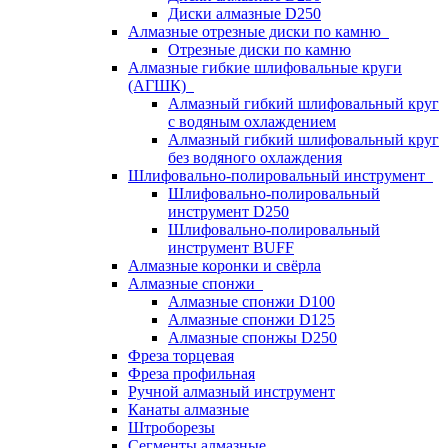
Диски алмазные D250
Алмазные отрезные диски по камню
Отрезные диски по камню
Алмазные гибкие шлифовальные круги
(АГШК)
Алмазный гибкий шлифовальный круг
с водяным охлаждением
Алмазный гибкий шлифовальный круг
без водяного охлаждения
Шлифовально-полировальный инструмент
Шлифовально-полировальный
инструмент D250
Шлифовально-полировальный
инструмент BUFF
Алмазные коронки и свёрла
Алмазные спонжи
Алмазные спонжи D100
Алмазные спонжи D125
Алмазные спонжы D250
Фреза торцевая
Фреза профильная
Ручной алмазный инструмент
Канаты алмазные
Штроборезы
Сегменты алмазные