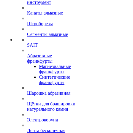
инструмент
Канаты алмазные
Штроборезы
Сегменты алмазные
SAIT
Абразивные
франкфурты
Магнезиальные
франкфурты
Синтетические
франкфурты
Шарошка абразивная
Щётки для брашировки
натурального камня
Электрокорунд
Лента бесконечная