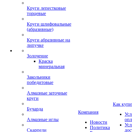
Круги лепестковые
торцевые
Круги шлифовальные
(абразивные)
Круги абразивные на
липучке
Золочение
Краска
минеральная
Закольники
победитовые
Алмазные заточные
круги
Как купи
Бучарда
Компания
Усл
Алмазные иглы
опл
Новости
Усл
Политика
Скарпели
дос