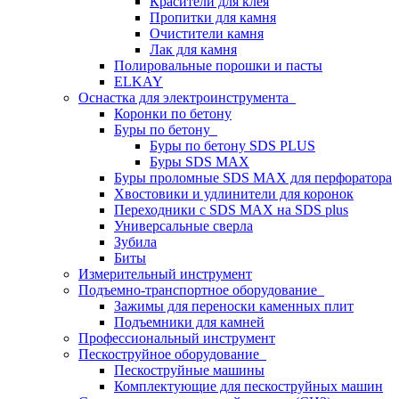
Красители для клея
Пропитки для камня
Очистители камня
Лак для камня
Полировальные порошки и пасты
ELKAY
Оснастка для электроинструмента
Коронки по бетону
Буры по бетону
Буры по бетону SDS PLUS
Буры SDS MAX
Буры проломные SDS MAX для перфоратора
Хвостовики и удлинители для коронок
Переходники с SDS MAX на SDS plus
Универсальные сверла
Зубила
Биты
Измерительный инструмент
Подъемно-транспортное оборудование
Зажимы для переноски каменных плит
Подъемники для камней
Профессиональный инструмент
Пескоструйное оборудование
Пескоструйные машины
Комплектующие для пескоструйных машин