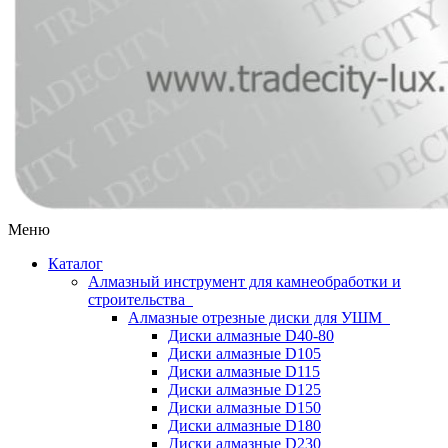
Меню
Каталог
Алмазный инструмент для камнеобработки и
строительства
Алмазные отрезные диски для УШМ
Диски алмазные D40-80
Диски алмазные D105
Диски алмазные D115
Диски алмазные D125
Диски алмазные D150
Диски алмазные D180
Диски алмазные D230