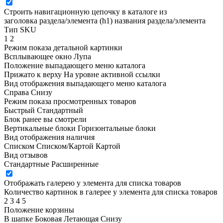
Строить навигационную цепочку в каталоге из
заголовка раздела/элемента (h1)
названия раздела/элемента
Тип SKU
1
2
Режим показа детальной картинки
Всплывающее окно
Лупа
Положение выпадающего меню каталога
Прижато к верху
На уровне активной ссылки
Вид отображения выпадающего меню каталога
Справа
Снизу
Режим показа просмотренных товаров
Быстрый
Стандартный
Блок ранее вы смотрели
Вертикальные блоки
Горизонтальные блоки
Вид отображения наличия
Списком
Списком/Картой
Картой
Вид отзывов
Стандартные
Расширенные
Отображать галерею у элемента для списка товаров
Количество картинок в галерее у элемента для списка товаров
2
3
4
5
Положение корзины
В шапке
Боковая
Летающая
Снизу