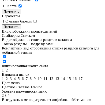
13
Карта
Применить
Параметры
1
C левым блоком
Применить
Вид отображения производителей
Слайдером
Списком
Вид отображения списка разделов каталога
Только разделы
С подразделами
Компактный вид отображения списка разделов каталога для
мобильной версии
Фиксированная шапка сайта
1
2
Варианты шапок
1
2
3
4
5
6
7
8
9
10
11
12
13
14
15
16
17
Цвет меню
Цветное
Светлое
Темное
Уровень вложенности меню
2
3
4
Выгружать в меню разделы из инфоблока «Мегаменю»