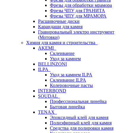
Фрезы для обработки мрамора
Фрезы ЧПУ для ГРАНИТА
Фрезы ЧПУ для МРАМОРА
Расшивочные диски
Карандаши для камня
Гравировальный электро инструмент
(Мотовки)
Химия для камня и строительства
AKEMI
Склеивание
Уход за камнем
BELLINZONI
ILPA
Уход за камнем ILPA
Склеивание ILPA
Колеровочные пасты
INTERBOND
SOUDAL
Профессиональная линейка
Бытовая линейка
TENAX
Эпоксидный клей для камня
Полиэфирный клей для камня
Средства для полировки камня