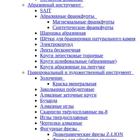
Абразивный инструмент
SAIT
Абразивные франкфурты
Магнезиальные франкфурты
Синтетические франкфурты
Шарошка абразивная
Щётки для брашировки натурального камня
Электрокорунд
Лента бесконечная
Круги лепестковые торцевые
Круги шлифовальные (абразивные)
Круги абразивные на липучке
Гравировальный и художественный инструмент
Золочение
Краска минеральная
Закольники победитовые
Алмазные заточные круги
Бучарда
Алмазные иглы
Скарпели твёрдосплавные вк-8
Иглы твердосплавные
Чертилки алмазные
Фигурные фрезы
Диакерамические фрезы Z-LION
Фрезы для обработки гранита