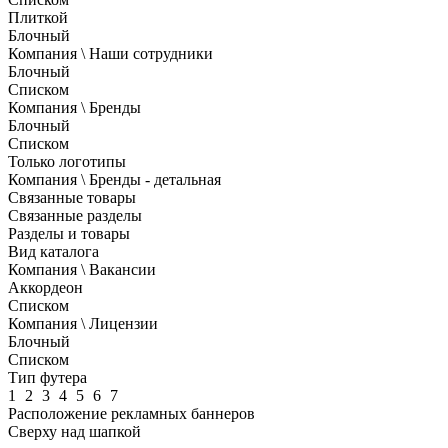
Плиткой
Блочный
Компания \ Наши сотрудники
Блочный
Списком
Компания \ Бренды
Блочный
Списком
Только логотипы
Компания \ Бренды - детальная
Связанные товары
Связанные разделы
Разделы и товары
Вид каталога
Компания \ Вакансии
Аккордеон
Списком
Компания \ Лицензии
Блочный
Списком
Тип футера
1
2
3
4
5
6
7
Расположение рекламных баннеров
Сверху над шапкой