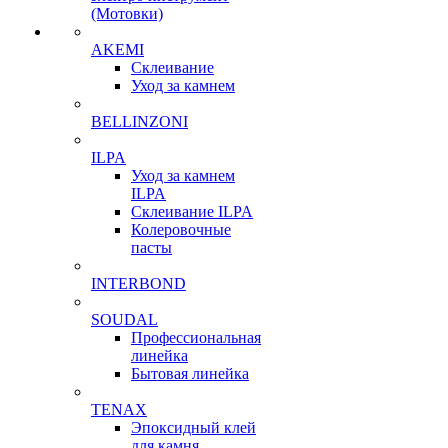
(Мотовки)
AKEMI
Склеивание
Уход за камнем
BELLINZONI
ILPA
Уход за камнем
ILPA
Склеивание ILPA
Колеровочные
пасты
INTERBOND
SOUDAL
Профессиональная
линейка
Бытовая линейка
TENAX
Эпоксидный клей
для камня