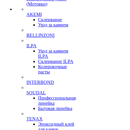
(Мотовки)
AKEMI
Склеивание
Уход за камнем
BELLINZONI
ILPA
Уход за камнем
ILPA
Склеивание ILPA
Колеровочные
пасты
INTERBOND
SOUDAL
Профессиональная
линейка
Бытовая линейка
TENAX
Эпоксидный клей
для камня