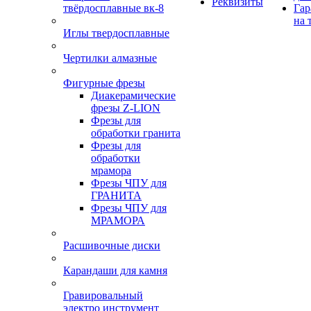
Реквизиты
твёрдосплавные вк-8
Гар
на 
Иглы твердосплавные
Чертилки алмазные
Фигурные фрезы
Диакерамические
фрезы Z-LION
Фрезы для
обработки гранита
Фрезы для
обработки
мрамора
Фрезы ЧПУ для
ГРАНИТА
Фрезы ЧПУ для
МРАМОРА
Расшивочные диски
Карандаши для камня
Гравировальный
электро инструмент