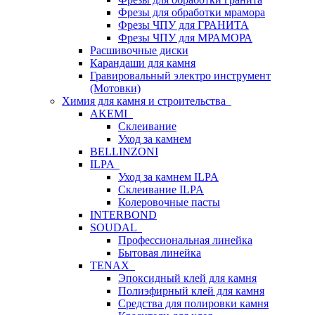
Фрезы для обработки мрамора
Фрезы ЧПУ для ГРАНИТА
Фрезы ЧПУ для МРАМОРА
Расшивочные диски
Карандаши для камня
Гравировальный электро инструмент
(Мотовки)
Химия для камня и строительства
AKEMI
Склеивание
Уход за камнем
BELLINZONI
ILPA
Уход за камнем ILPA
Склеивание ILPA
Колеровочные пасты
INTERBOND
SOUDAL
Профессиональная линейка
Бытовая линейка
TENAX
Эпоксидный клей для камня
Полиэфирный клей для камня
Средства для полировки камня