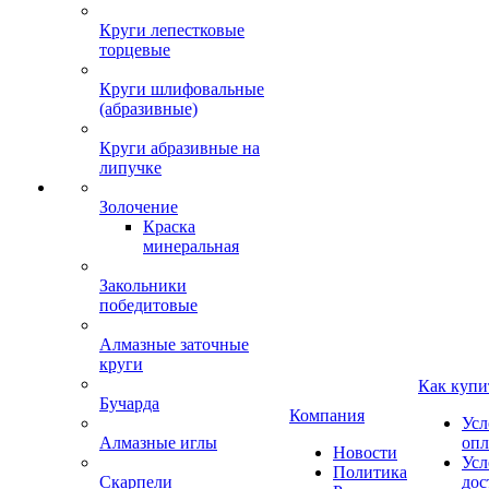
Круги лепестковые
торцевые
Круги шлифовальные
(абразивные)
Круги абразивные на
липучке
Золочение
Краска
минеральная
Закольники
победитовые
Алмазные заточные
круги
Как купи
Бучарда
Компания
Усл
Алмазные иглы
опл
Новости
Усл
Политика
Скарпели
дос