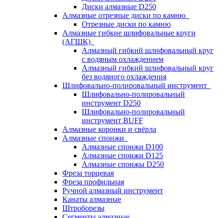
Диски алмазные D250
Алмазные отрезные диски по камню
Отрезные диски по камню
Алмазные гибкие шлифовальные круги
(АГШК)
Алмазный гибкий шлифовальный круг
с водяным охлаждением
Алмазный гибкий шлифовальный круг
без водяного охлаждения
Шлифовально-полировальный инструмент
Шлифовально-полировальный
инструмент D250
Шлифовально-полировальный
инструмент BUFF
Алмазные коронки и свёрла
Алмазные спонжи
Алмазные спонжи D100
Алмазные спонжи D125
Алмазные спонжы D250
Фреза торцевая
Фреза профильная
Ручной алмазный инструмент
Канаты алмазные
Штроборезы
Сегменты алмазные