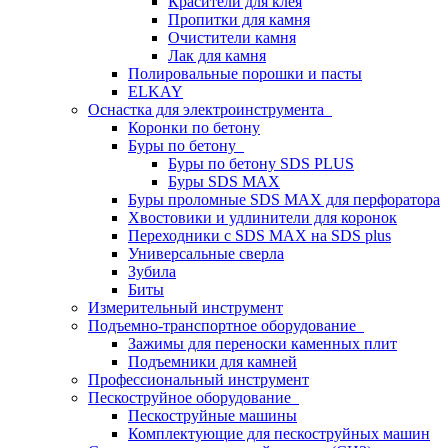
Красители для клея
Пропитки для камня
Очистители камня
Лак для камня
Полировальные порошки и пасты
ELKAY
Оснастка для электроинструмента
Коронки по бетону
Буры по бетону
Буры по бетону SDS PLUS
Буры SDS MAX
Буры проломные SDS MAX для перфоратора
Хвостовики и удлинители для коронок
Переходники с SDS MAX на SDS plus
Универсальные сверла
Зубила
Биты
Измерительный инструмент
Подъемно-транспортное оборудование
Зажимы для переноски каменных плит
Подъемники для камней
Профессиональный инструмент
Пескоструйное оборудование
Пескоструйные машины
Комплектующие для пескоструйных машин