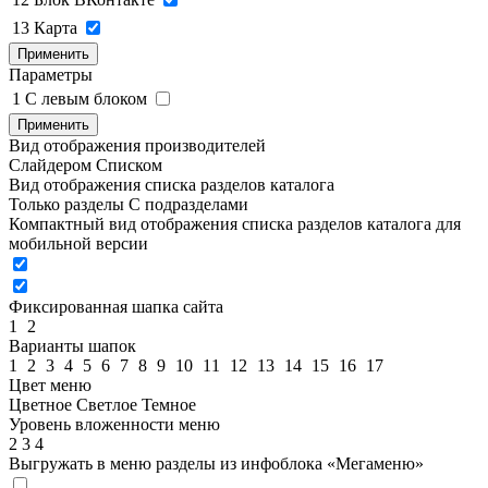
13
Карта
Применить
Параметры
1
C левым блоком
Применить
Вид отображения производителей
Слайдером
Списком
Вид отображения списка разделов каталога
Только разделы
С подразделами
Компактный вид отображения списка разделов каталога для
мобильной версии
Фиксированная шапка сайта
1
2
Варианты шапок
1
2
3
4
5
6
7
8
9
10
11
12
13
14
15
16
17
Цвет меню
Цветное
Светлое
Темное
Уровень вложенности меню
2
3
4
Выгружать в меню разделы из инфоблока «Мегаменю»