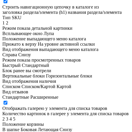
Строить навигационную цепочку в каталоге из
заголовка раздела/элемента (h1)
названия раздела/элемента
Тип SKU
1
2
Режим показа детальной картинки
Всплывающее окно
Лупа
Положение выпадающего меню каталога
Прижато к верху
На уровне активной ссылки
Вид отображения выпадающего меню каталога
Справа
Снизу
Режим показа просмотренных товаров
Быстрый
Стандартный
Блок ранее вы смотрели
Вертикальные блоки
Горизонтальные блоки
Вид отображения наличия
Списком
Списком/Картой
Картой
Вид отзывов
Стандартные
Расширенные
Отображать галерею у элемента для списка товаров
Количество картинок в галерее у элемента для списка товаров
2
3
4
5
Положение корзины
В шапке
Боковая
Летающая
Снизу