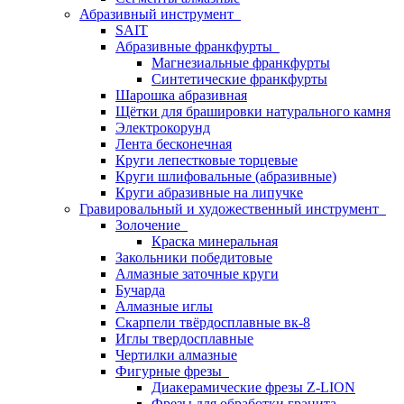
Абразивный инструмент
SAIT
Абразивные франкфурты
Магнезиальные франкфурты
Синтетические франкфурты
Шарошка абразивная
Щётки для брашировки натурального камня
Электрокорунд
Лента бесконечная
Круги лепестковые торцевые
Круги шлифовальные (абразивные)
Круги абразивные на липучке
Гравировальный и художественный инструмент
Золочение
Краска минеральная
Закольники победитовые
Алмазные заточные круги
Бучарда
Алмазные иглы
Скарпели твёрдосплавные вк-8
Иглы твердосплавные
Чертилки алмазные
Фигурные фрезы
Диакерамические фрезы Z-LION
Фрезы для обработки гранита