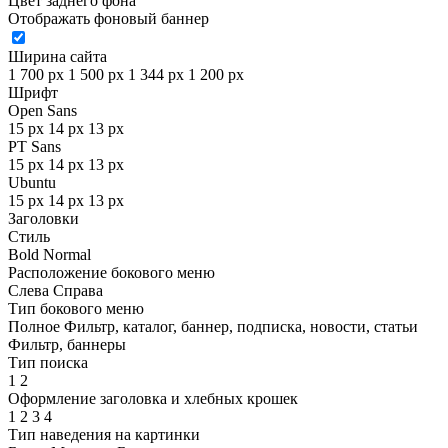
Цвет заднего фона
Отображать фоновый баннер
Ширина сайта
1 700 px
1 500 px
1 344 px
1 200 px
Шрифт
Open Sans
15 px
14 px
13 px
PT Sans
15 px
14 px
13 px
Ubuntu
15 px
14 px
13 px
Заголовки
Стиль
Bold
Normal
Расположение бокового меню
Слева
Справа
Тип бокового меню
Полное
Фильтр, каталог, баннер, подписка, новости, статьи
Фильтр, баннеры
Тип поиска
1
2
Оформление заголовка и хлебных крошек
1
2
3
4
Тип наведения на картинки