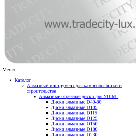
Меню
Каталог
Алмазный инструмент для камнеобработки и
строительства
Алмазные отрезные диски для УШМ
Диски алмазные D40-80
Диски алмазные D105
Диски алмазные D115
Диски алмазные D125
Диски алмазные D150
Диски алмазные D180
Диски алмазные D230