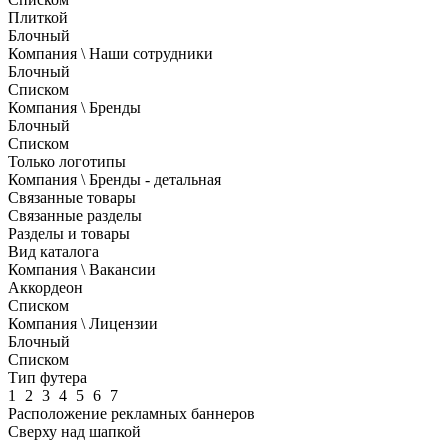
Плиткой
Блочный
Компания \ Наши сотрудники
Блочный
Списком
Компания \ Бренды
Блочный
Списком
Только логотипы
Компания \ Бренды - детальная
Связанные товары
Связанные разделы
Разделы и товары
Вид каталога
Компания \ Вакансии
Аккордеон
Списком
Компания \ Лицензии
Блочный
Списком
Тип футера
1
2
3
4
5
6
7
Расположение рекламных баннеров
Сверху над шапкой