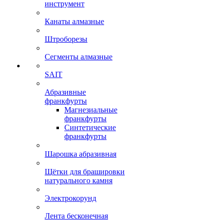
инструмент
Канаты алмазные
Штроборезы
Сегменты алмазные
SAIT
Абразивные
франкфурты
Магнезиальные
франкфурты
Синтетические
франкфурты
Шарошка абразивная
Щётки для брашировки
натурального камня
Электрокорунд
Лента бесконечная