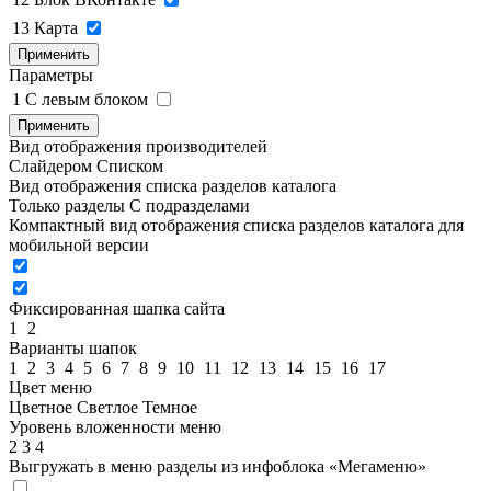
13
Карта
Применить
Параметры
1
C левым блоком
Применить
Вид отображения производителей
Слайдером
Списком
Вид отображения списка разделов каталога
Только разделы
С подразделами
Компактный вид отображения списка разделов каталога для
мобильной версии
Фиксированная шапка сайта
1
2
Варианты шапок
1
2
3
4
5
6
7
8
9
10
11
12
13
14
15
16
17
Цвет меню
Цветное
Светлое
Темное
Уровень вложенности меню
2
3
4
Выгружать в меню разделы из инфоблока «Мегаменю»