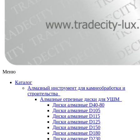
Меню
Каталог
Алмазный инструмент для камнеобработки и
строительства
Алмазные отрезные диски для УШМ
Диски алмазные D40-80
Диски алмазные D105
Диски алмазные D115
Диски алмазные D125
Диски алмазные D150
Диски алмазные D180
Диски алмазные D230