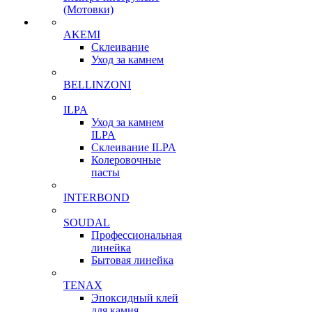
(Мотовки)
AKEMI
Склеивание
Уход за камнем
BELLINZONI
ILPA
Уход за камнем
ILPA
Склеивание ILPA
Колеровочные
пасты
INTERBOND
SOUDAL
Профессиональная
линейка
Бытовая линейка
TENAX
Эпоксидный клей
для камня