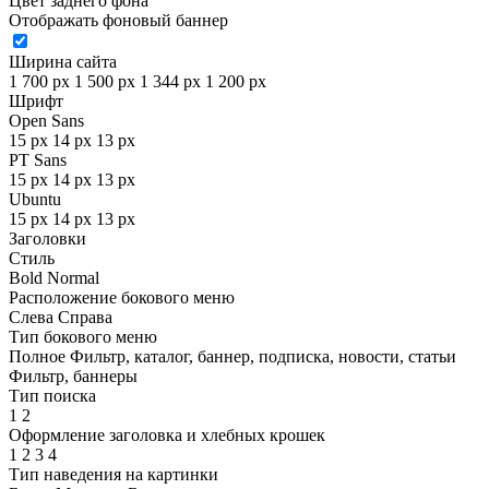
Цвет заднего фона
Отображать фоновый баннер
Ширина сайта
1 700 px
1 500 px
1 344 px
1 200 px
Шрифт
Open Sans
15 px
14 px
13 px
PT Sans
15 px
14 px
13 px
Ubuntu
15 px
14 px
13 px
Заголовки
Стиль
Bold
Normal
Расположение бокового меню
Слева
Справа
Тип бокового меню
Полное
Фильтр, каталог, баннер, подписка, новости, статьи
Фильтр, баннеры
Тип поиска
1
2
Оформление заголовка и хлебных крошек
1
2
3
4
Тип наведения на картинки