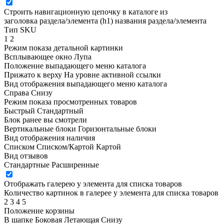
Строить навигационную цепочку в каталоге из
заголовка раздела/элемента (h1)
названия раздела/элемента
Тип SKU
1
2
Режим показа детальной картинки
Всплывающее окно
Лупа
Положение выпадающего меню каталога
Прижато к верху
На уровне активной ссылки
Вид отображения выпадающего меню каталога
Справа
Снизу
Режим показа просмотренных товаров
Быстрый
Стандартный
Блок ранее вы смотрели
Вертикальные блоки
Горизонтальные блоки
Вид отображения наличия
Списком
Списком/Картой
Картой
Вид отзывов
Стандартные
Расширенные
Отображать галерею у элемента для списка товаров
Количество картинок в галерее у элемента для списка товаров
2
3
4
5
Положение корзины
В шапке
Боковая
Летающая
Снизу