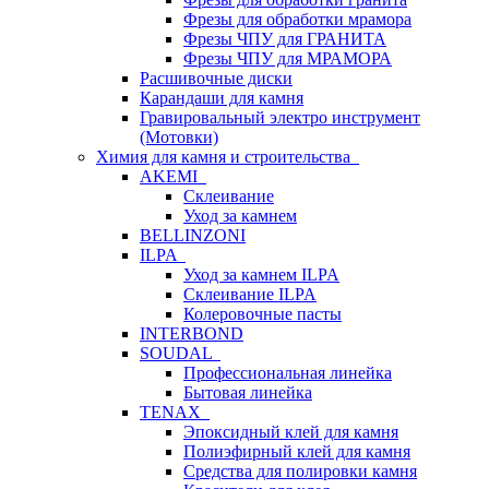
Фрезы для обработки мрамора
Фрезы ЧПУ для ГРАНИТА
Фрезы ЧПУ для МРАМОРА
Расшивочные диски
Карандаши для камня
Гравировальный электро инструмент
(Мотовки)
Химия для камня и строительства
AKEMI
Склеивание
Уход за камнем
BELLINZONI
ILPA
Уход за камнем ILPA
Склеивание ILPA
Колеровочные пасты
INTERBOND
SOUDAL
Профессиональная линейка
Бытовая линейка
TENAX
Эпоксидный клей для камня
Полиэфирный клей для камня
Средства для полировки камня