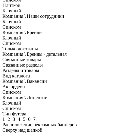
Плиткой
Блочный
Компания \ Наши сотрудники
Блочный
Списком
Компания \ Бренды
Блочный
Списком
Только логотипы
Компания \ Бренды - детальная
Связанные товары
Связанные разделы
Разделы и товары
Вид каталога
Компания \ Вакансии
Аккордеон
Списком
Компания \ Лицензии
Блочный
Списком
Тип футера
1
2
3
4
5
6
7
Расположение рекламных баннеров
Сверху над шапкой