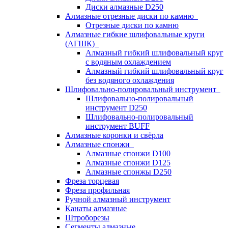
Диски алмазные D250
Алмазные отрезные диски по камню
Отрезные диски по камню
Алмазные гибкие шлифовальные круги
(АГШК)
Алмазный гибкий шлифовальный круг
с водяным охлаждением
Алмазный гибкий шлифовальный круг
без водяного охлаждения
Шлифовально-полировальный инструмент
Шлифовально-полировальный
инструмент D250
Шлифовально-полировальный
инструмент BUFF
Алмазные коронки и свёрла
Алмазные спонжи
Алмазные спонжи D100
Алмазные спонжи D125
Алмазные спонжы D250
Фреза торцевая
Фреза профильная
Ручной алмазный инструмент
Канаты алмазные
Штроборезы
Сегменты алмазные