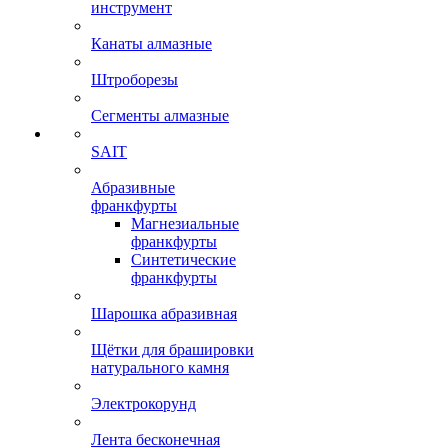
инструмент
Канаты алмазные
Штроборезы
Сегменты алмазные
SAIT
Абразивные
франкфурты
Магнезиальные
франкфурты
Синтетические
франкфурты
Шарошка абразивная
Щётки для брашировки
натурального камня
Электрокорунд
Лента бесконечная