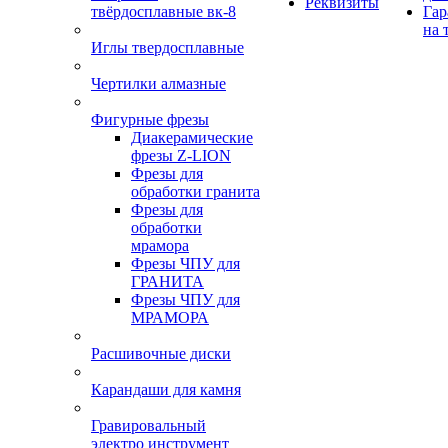
Реквизиты
твёрдосплавные вк-8
Гар
на 
Иглы твердосплавные
Чертилки алмазные
Фигурные фрезы
Диакерамические
фрезы Z-LION
Фрезы для
обработки гранита
Фрезы для
обработки
мрамора
Фрезы ЧПУ для
ГРАНИТА
Фрезы ЧПУ для
МРАМОРА
Расшивочные диски
Карандаши для камня
Гравировальный
электро инструмент