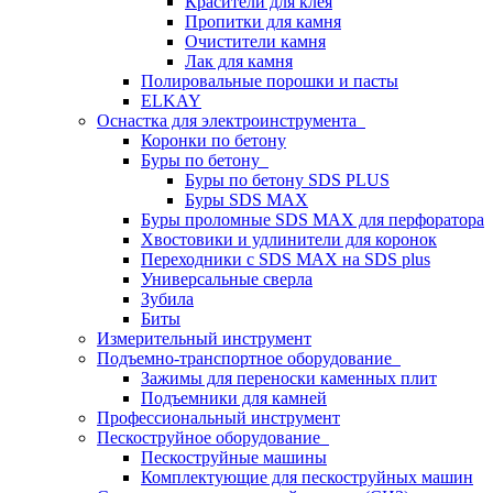
Красители для клея
Пропитки для камня
Очистители камня
Лак для камня
Полировальные порошки и пасты
ELKAY
Оснастка для электроинструмента
Коронки по бетону
Буры по бетону
Буры по бетону SDS PLUS
Буры SDS MAX
Буры проломные SDS MAX для перфоратора
Хвостовики и удлинители для коронок
Переходники с SDS MAX на SDS plus
Универсальные сверла
Зубила
Биты
Измерительный инструмент
Подъемно-транспортное оборудование
Зажимы для переноски каменных плит
Подъемники для камней
Профессиональный инструмент
Пескоструйное оборудование
Пескоструйные машины
Комплектующие для пескоструйных машин