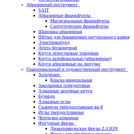
Абразивный инструмент
SAIT
Абразивные франкфурты
Магнезиальные франкфурты
Синтетические франкфурты
Шарошка абразивная
Щётки для брашировки натурального камня
Электрокорунд
Лента бесконечная
Круги лепестковые торцевые
Круги шлифовальные (абразивные)
Круги абразивные на липучке
Гравировальный и художественный инструмент
Золочение
Краска минеральная
Закольники победитовые
Алмазные заточные круги
Бучарда
Алмазные иглы
Скарпели твёрдосплавные вк-8
Иглы твердосплавные
Чертилки алмазные
Фигурные фрезы
Диакерамические фрезы Z-LION
Фрезы для обработки гранита