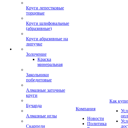
Круги лепестковые
торцевые
Круги шлифовальные
(абразивные)
Круги абразивные на
липучке
Золочение
Краска
минеральная
Закольники
победитовые
Алмазные заточные
круги
Как купи
Бучарда
Компания
Усл
Алмазные иглы
опл
Новости
Усл
Политика
Скарпели
дос