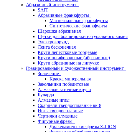
Абразивный инструмент
SAIT
Абразивные франкфурты
Магнезиальные франкфурты
Синтетические франкфурты
Шарошка абразивная
Щётки для брашировки натурального камня
Электрокорунд
Лента бесконечная
Круги лепестковые торцевые
Круги шлифовальные (абразивные)
Круги абразивные на липучке
Гравировальный и художественный инструмент
Золочение
Краска минеральная
Закольники победитовые
Алмазные заточные круги
Бучарда
Алмазные иглы
Скарпели твёрдосплавные вк-8
Иглы твердосплавные
Чертилки алмазные
Фигурные фрезы
Диакерамические фрезы Z-LION
Фрезы для обработки гранита