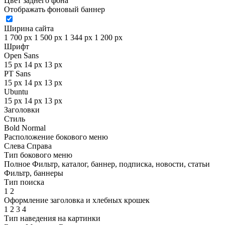
Цвет заднего фона
Отображать фоновый баннер
Ширина сайта
1 700 px
1 500 px
1 344 px
1 200 px
Шрифт
Open Sans
15 px
14 px
13 px
PT Sans
15 px
14 px
13 px
Ubuntu
15 px
14 px
13 px
Заголовки
Стиль
Bold
Normal
Расположение бокового меню
Слева
Справа
Тип бокового меню
Полное
Фильтр, каталог, баннер, подписка, новости, статьи
Фильтр, баннеры
Тип поиска
1
2
Оформление заголовка и хлебных крошек
1
2
3
4
Тип наведения на картинки