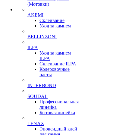
(Мотовки)
AKEMI
Склеивание
Уход за камнем
BELLINZONI
ILPA
Уход за камнем
ILPA
Склеивание ILPA
Колеровочные
пасты
INTERBOND
SOUDAL
Профессиональная
линейка
Бытовая линейка
TENAX
Эпоксидный клей
для камня