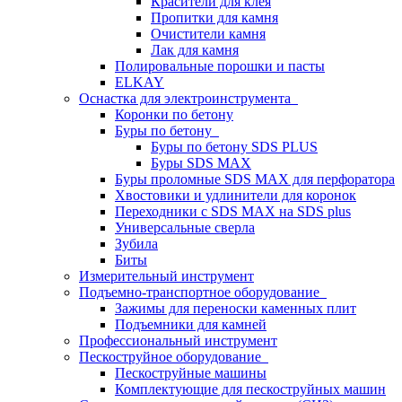
Красители для клея
Пропитки для камня
Очистители камня
Лак для камня
Полировальные порошки и пасты
ELKAY
Оснастка для электроинструмента
Коронки по бетону
Буры по бетону
Буры по бетону SDS PLUS
Буры SDS MAX
Буры проломные SDS MAX для перфоратора
Хвостовики и удлинители для коронок
Переходники с SDS MAX на SDS plus
Универсальные сверла
Зубила
Биты
Измерительный инструмент
Подъемно-транспортное оборудование
Зажимы для переноски каменных плит
Подъемники для камней
Профессиональный инструмент
Пескоструйное оборудование
Пескоструйные машины
Комплектующие для пескоструйных машин