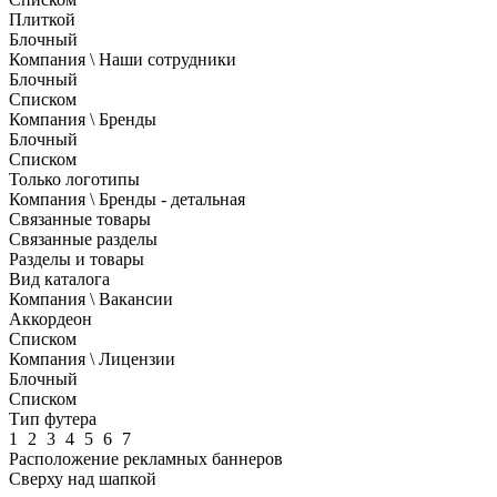
Плиткой
Блочный
Компания \ Наши сотрудники
Блочный
Списком
Компания \ Бренды
Блочный
Списком
Только логотипы
Компания \ Бренды - детальная
Связанные товары
Связанные разделы
Разделы и товары
Вид каталога
Компания \ Вакансии
Аккордеон
Списком
Компания \ Лицензии
Блочный
Списком
Тип футера
1
2
3
4
5
6
7
Расположение рекламных баннеров
Сверху над шапкой