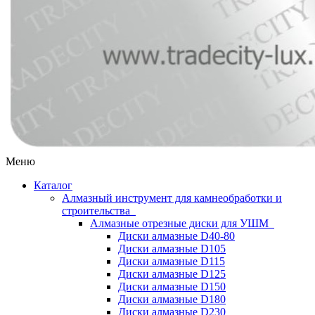
Меню
Каталог
Алмазный инструмент для камнеобработки и
строительства
Алмазные отрезные диски для УШМ
Диски алмазные D40-80
Диски алмазные D105
Диски алмазные D115
Диски алмазные D125
Диски алмазные D150
Диски алмазные D180
Диски алмазные D230