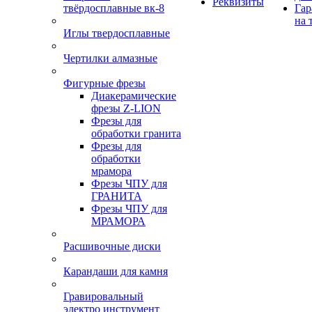
Реквизиты
твёрдосплавные вк-8
Гар
на 
Иглы твердосплавные
Чертилки алмазные
Фигурные фрезы
Диакерамические
фрезы Z-LION
Фрезы для
обработки гранита
Фрезы для
обработки
мрамора
Фрезы ЧПУ для
ГРАНИТА
Фрезы ЧПУ для
МРАМОРА
Расшивочные диски
Карандаши для камня
Гравировальный
электро инструмент