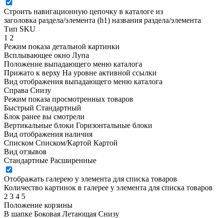
Строить навигационную цепочку в каталоге из
заголовка раздела/элемента (h1)
названия раздела/элемента
Тип SKU
1
2
Режим показа детальной картинки
Всплывающее окно
Лупа
Положение выпадающего меню каталога
Прижато к верху
На уровне активной ссылки
Вид отображения выпадающего меню каталога
Справа
Снизу
Режим показа просмотренных товаров
Быстрый
Стандартный
Блок ранее вы смотрели
Вертикальные блоки
Горизонтальные блоки
Вид отображения наличия
Списком
Списком/Картой
Картой
Вид отзывов
Стандартные
Расширенные
Отображать галерею у элемента для списка товаров
Количество картинок в галерее у элемента для списка товаров
2
3
4
5
Положение корзины
В шапке
Боковая
Летающая
Снизу