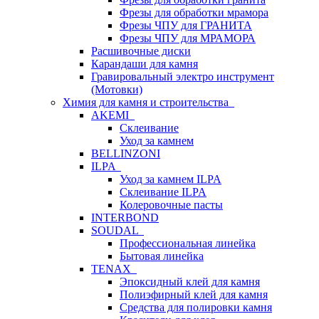
Фрезы для обработки мрамора
Фрезы ЧПУ для ГРАНИТА
Фрезы ЧПУ для МРАМОРА
Расшивочные диски
Карандаши для камня
Гравировальный электро инструмент
(Мотовки)
Химия для камня и строительства
AKEMI
Склеивание
Уход за камнем
BELLINZONI
ILPA
Уход за камнем ILPA
Склеивание ILPA
Колеровочные пасты
INTERBOND
SOUDAL
Профессиональная линейка
Бытовая линейка
TENAX
Эпоксидный клей для камня
Полиэфирный клей для камня
Средства для полировки камня