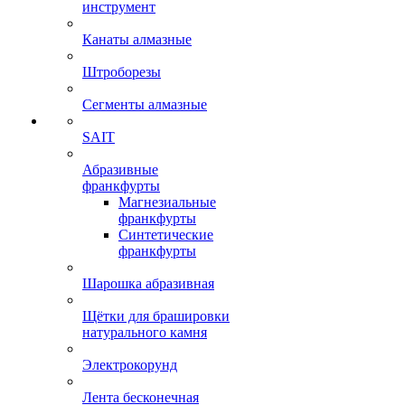
инструмент
Канаты алмазные
Штроборезы
Сегменты алмазные
SAIT
Абразивные
франкфурты
Магнезиальные
франкфурты
Синтетические
франкфурты
Шарошка абразивная
Щётки для брашировки
натурального камня
Электрокорунд
Лента бесконечная