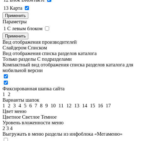
13
Карта
Применить
Параметры
1
C левым блоком
Применить
Вид отображения производителей
Слайдером
Списком
Вид отображения списка разделов каталога
Только разделы
С подразделами
Компактный вид отображения списка разделов каталога для
мобильной версии
Фиксированная шапка сайта
1
2
Варианты шапок
1
2
3
4
5
6
7
8
9
10
11
12
13
14
15
16
17
Цвет меню
Цветное
Светлое
Темное
Уровень вложенности меню
2
3
4
Выгружать в меню разделы из инфоблока «Мегаменю»