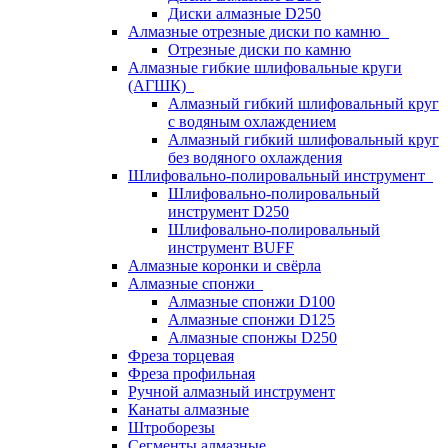
Диски алмазные D250
Алмазные отрезные диски по камню
Отрезные диски по камню
Алмазные гибкие шлифовальные круги
(АГШК)
Алмазный гибкий шлифовальный круг
с водяным охлаждением
Алмазный гибкий шлифовальный круг
без водяного охлаждения
Шлифовально-полировальный инструмент
Шлифовально-полировальный
инструмент D250
Шлифовально-полировальный
инструмент BUFF
Алмазные коронки и свёрла
Алмазные спонжи
Алмазные спонжи D100
Алмазные спонжи D125
Алмазные спонжы D250
Фреза торцевая
Фреза профильная
Ручной алмазный инструмент
Канаты алмазные
Штроборезы
Сегменты алмазные