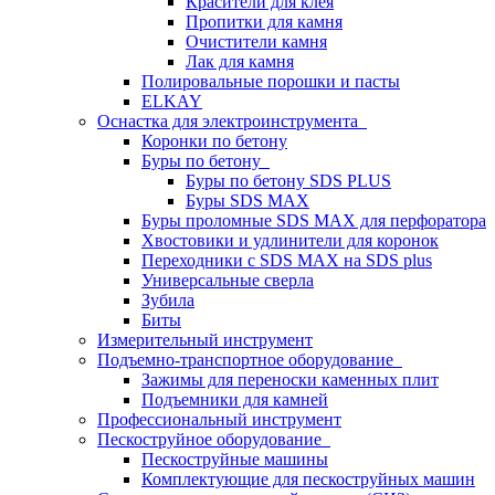
Красители для клея
Пропитки для камня
Очистители камня
Лак для камня
Полировальные порошки и пасты
ELKAY
Оснастка для электроинструмента
Коронки по бетону
Буры по бетону
Буры по бетону SDS PLUS
Буры SDS MAX
Буры проломные SDS MAX для перфоратора
Хвостовики и удлинители для коронок
Переходники с SDS MAX на SDS plus
Универсальные сверла
Зубила
Биты
Измерительный инструмент
Подъемно-транспортное оборудование
Зажимы для переноски каменных плит
Подъемники для камней
Профессиональный инструмент
Пескоструйное оборудование
Пескоструйные машины
Комплектующие для пескоструйных машин