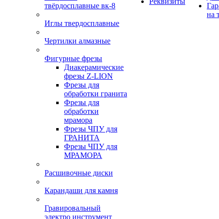
Реквизиты
твёрдосплавные вк-8
Гар
на 
Иглы твердосплавные
Чертилки алмазные
Фигурные фрезы
Диакерамические
фрезы Z-LION
Фрезы для
обработки гранита
Фрезы для
обработки
мрамора
Фрезы ЧПУ для
ГРАНИТА
Фрезы ЧПУ для
МРАМОРА
Расшивочные диски
Карандаши для камня
Гравировальный
электро инструмент