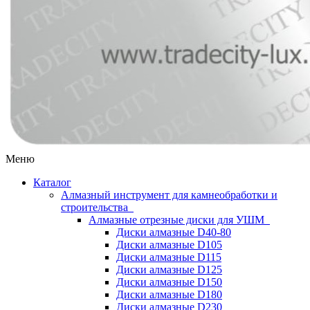
Меню
Каталог
Алмазный инструмент для камнеобработки и
строительства
Алмазные отрезные диски для УШМ
Диски алмазные D40-80
Диски алмазные D105
Диски алмазные D115
Диски алмазные D125
Диски алмазные D150
Диски алмазные D180
Диски алмазные D230