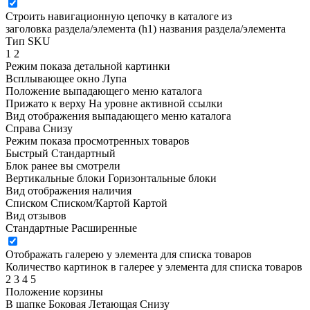
Строить навигационную цепочку в каталоге из
заголовка раздела/элемента (h1)
названия раздела/элемента
Тип SKU
1
2
Режим показа детальной картинки
Всплывающее окно
Лупа
Положение выпадающего меню каталога
Прижато к верху
На уровне активной ссылки
Вид отображения выпадающего меню каталога
Справа
Снизу
Режим показа просмотренных товаров
Быстрый
Стандартный
Блок ранее вы смотрели
Вертикальные блоки
Горизонтальные блоки
Вид отображения наличия
Списком
Списком/Картой
Картой
Вид отзывов
Стандартные
Расширенные
Отображать галерею у элемента для списка товаров
Количество картинок в галерее у элемента для списка товаров
2
3
4
5
Положение корзины
В шапке
Боковая
Летающая
Снизу