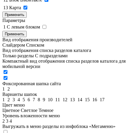
13
Карта
Применить
Параметры
1
C левым блоком
Применить
Вид отображения производителей
Слайдером
Списком
Вид отображения списка разделов каталога
Только разделы
С подразделами
Компактный вид отображения списка разделов каталога для
мобильной версии
Фиксированная шапка сайта
1
2
Варианты шапок
1
2
3
4
5
6
7
8
9
10
11
12
13
14
15
16
17
Цвет меню
Цветное
Светлое
Темное
Уровень вложенности меню
2
3
4
Выгружать в меню разделы из инфоблока «Мегаменю»