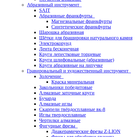
Абразивный инструмент
SAIT
Абразивные франкфурты
Магнезиальные франкфурты
Синтетические франкфурты
Шарошка абразивная
Щётки для брашировки натурального камня
Электрокорунд
Лента бесконечная
Круги лепестковые торцевые
Круги шлифовальные (абразивные)
Круги абразивные на липучке
Гравировальный и художественный инструмент
Золочение
Краска минеральная
Закольники победитовые
Алмазные заточные круги
Бучарда
Алмазные иглы
Скарпели твёрдосплавные вк-8
Иглы твердосплавные
Чертилки алмазные
Фигурные фрезы
Диакерамические фрезы Z-LION
Фрезы для обработки гранита