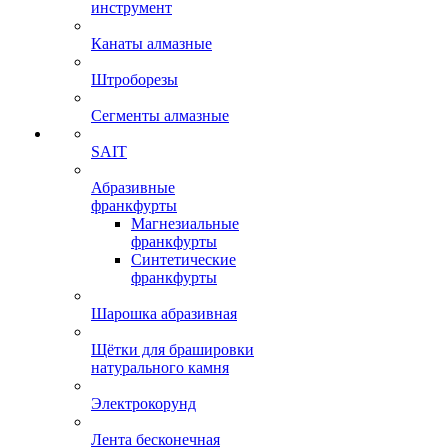
инструмент
Канаты алмазные
Штроборезы
Сегменты алмазные
SAIT
Абразивные
франкфурты
Магнезиальные
франкфурты
Синтетические
франкфурты
Шарошка абразивная
Щётки для брашировки
натурального камня
Электрокорунд
Лента бесконечная