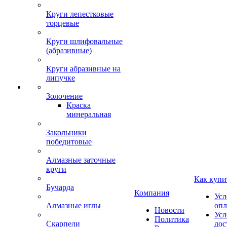
Круги лепестковые
торцевые
Круги шлифовальные
(абразивные)
Круги абразивные на
липучке
Золочение
Краска
минеральная
Закольники
победитовые
Алмазные заточные
круги
Как купи
Бучарда
Компания
Усл
Алмазные иглы
опл
Новости
Усл
Политика
Скарпели
дос