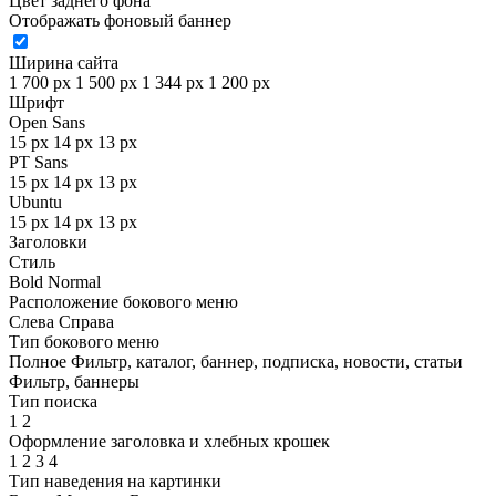
Цвет заднего фона
Отображать фоновый баннер
Ширина сайта
1 700 px
1 500 px
1 344 px
1 200 px
Шрифт
Open Sans
15 px
14 px
13 px
PT Sans
15 px
14 px
13 px
Ubuntu
15 px
14 px
13 px
Заголовки
Стиль
Bold
Normal
Расположение бокового меню
Слева
Справа
Тип бокового меню
Полное
Фильтр, каталог, баннер, подписка, новости, статьи
Фильтр, баннеры
Тип поиска
1
2
Оформление заголовка и хлебных крошек
1
2
3
4
Тип наведения на картинки