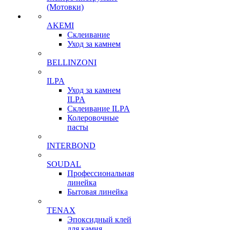
(Мотовки)
AKEMI
Склеивание
Уход за камнем
BELLINZONI
ILPA
Уход за камнем
ILPA
Склеивание ILPA
Колеровочные
пасты
INTERBOND
SOUDAL
Профессиональная
линейка
Бытовая линейка
TENAX
Эпоксидный клей
для камня