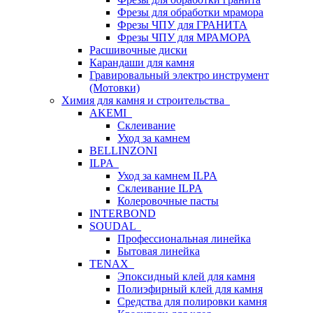
Фрезы для обработки мрамора
Фрезы ЧПУ для ГРАНИТА
Фрезы ЧПУ для МРАМОРА
Расшивочные диски
Карандаши для камня
Гравировальный электро инструмент
(Мотовки)
Химия для камня и строительства
AKEMI
Склеивание
Уход за камнем
BELLINZONI
ILPA
Уход за камнем ILPA
Склеивание ILPA
Колеровочные пасты
INTERBOND
SOUDAL
Профессиональная линейка
Бытовая линейка
TENAX
Эпоксидный клей для камня
Полиэфирный клей для камня
Средства для полировки камня