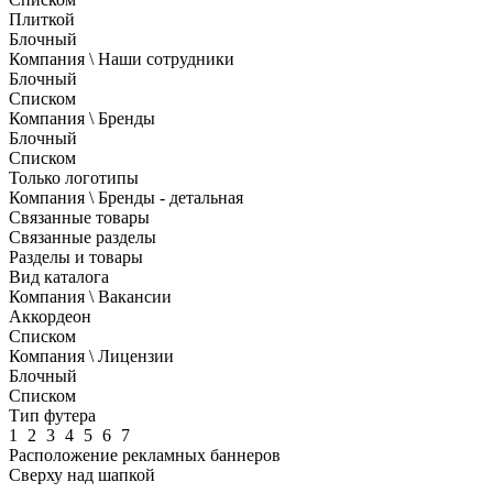
Плиткой
Блочный
Компания \ Наши сотрудники
Блочный
Списком
Компания \ Бренды
Блочный
Списком
Только логотипы
Компания \ Бренды - детальная
Связанные товары
Связанные разделы
Разделы и товары
Вид каталога
Компания \ Вакансии
Аккордеон
Списком
Компания \ Лицензии
Блочный
Списком
Тип футера
1
2
3
4
5
6
7
Расположение рекламных баннеров
Сверху над шапкой