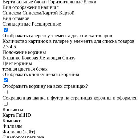
Вертикальные блоки
Горизонтальные блоки
Вид отображения наличия
Списком
Списком/Картой
Картой
Вид отзывов
Стандартные
Расширенные
Отображать галерею у элемента для списка товаров
Количество картинок в галерее у элемента для списка товаров
2
3
4
5
Положение корзины
В шапке
Боковая
Летающая
Снизу
Цвет корзины
темная
цветная
белая
Отображать кнопку печати корзины
Отображать корзину на всех страницах
?
Сокращенная шапка и футер на страницах корзины и оформлени
Контакты
Карта FullHD
Компакт
Филиалы
Филиалы(лайт)
С выбором региона