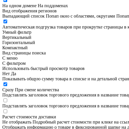
На одном домене
На поддоменах
Вид отображения регионов
Выпадающий список
Попап окно c областями, округами
Попап
Автоматическая подгрузка товаров при прокрутке страницы в 
Умный фильтр
Вертикальный
Горизонтальный
Компактный
Вид страницы поиска
С меню
С фильтром
Использовать быстрый просмотр товаров
Нет
Да
Показывать общую сумму товара в списке и на детальной стра
Сразу
При смене количества
Подставлять заголовок торгового предложения в название това
Подставлять заголовок торгового предложения в название това
Расчет стоимости доставки
Не отображать
Подробный расчет стоимости при клике на ссы
Отображать информацию о товаре в фиксированной шапке на д