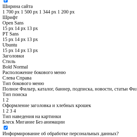
Ширина сайта
1 700 px
1 500 px
1 344 px
1 200 px
Шрифт
Open Sans
15 px
14 px
13 px
PT Sans
15 px
14 px
13 px
Ubuntu
15 px
14 px
13 px
Заголовки
Стиль
Bold
Normal
Расположение бокового меню
Слева
Справа
Тип бокового меню
Полное
Фильтр, каталог, баннер, подписка, новости, статьи
Фил
Тип поиска
1
2
Оформление заголовка и хлебных крошек
1
2
3
4
Тип наведения на картинки
Блеск
Мигание
Без анимации
Информирование об обработке персональных данных
?