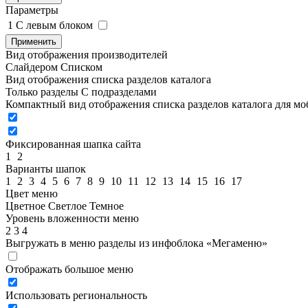
Параметры
1
C левым блоком
Применить
Вид отображения производителей
Слайдером
Списком
Вид отображения списка разделов каталога
Только разделы
С подразделами
Компактный вид отображения списка разделов каталога для м
Фиксированная шапка сайта
1
2
Варианты шапок
1
2
3
4
5
6
7
8
9
10
11
12
13
14
15
16
17
Цвет меню
Цветное
Светлое
Темное
Уровень вложенности меню
2
3
4
Выгружать в меню разделы из инфоблока «Мегаменю»
Отображать большое меню
Использовать региональность