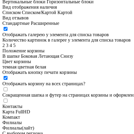
Вертикальные блоки
Горизонтальные блоки
Вид отображения наличия
Списком
Списком/Картой
Картой
Вид отзывов
Стандартные
Расширенные
Отображать галерею у элемента для списка товаров
Количество картинок в галерее у элемента для списка товаров
2
3
4
5
Положение корзины
В шапке
Боковая
Летающая
Снизу
Цвет корзины
темная
цветная
белая
Отображать кнопку печати корзины
Отображать корзину на всех страницах
?
Сокращенная шапка и футер на страницах корзины и оформлени
Контакты
Карта FullHD
Компакт
Филиалы
Филиалы(лайт)
С выбором региона