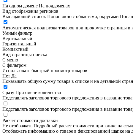
На одном домене
На поддоменах
Вид отображения регионов
Выпадающий список
Попап окно c областями, округами
Попап
Автоматическая подгрузка товаров при прокрутке страницы в 
Умный фильтр
Вертикальный
Горизонтальный
Компактный
Вид страницы поиска
С меню
С фильтром
Использовать быстрый просмотр товаров
Нет
Да
Показывать общую сумму товара в списке и на детальной стра
Сразу
При смене количества
Подставлять заголовок торгового предложения в название това
Подставлять заголовок торгового предложения в название това
Расчет стоимости доставки
Не отображать
Подробный расчет стоимости при клике на ссы
Отображать информацию о товаре в фиксированной шапке на д