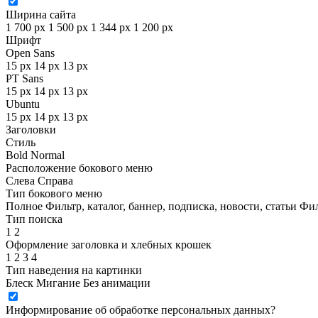
Ширина сайта
1 700 px
1 500 px
1 344 px
1 200 px
Шрифт
Open Sans
15 px
14 px
13 px
PT Sans
15 px
14 px
13 px
Ubuntu
15 px
14 px
13 px
Заголовки
Стиль
Bold
Normal
Расположение бокового меню
Слева
Справа
Тип бокового меню
Полное
Фильтр, каталог, баннер, подписка, новости, статьи
Фил
Тип поиска
1
2
Оформление заголовка и хлебных крошек
1
2
3
4
Тип наведения на картинки
Блеск
Мигание
Без анимации
Информирование об обработке персональных данных
?