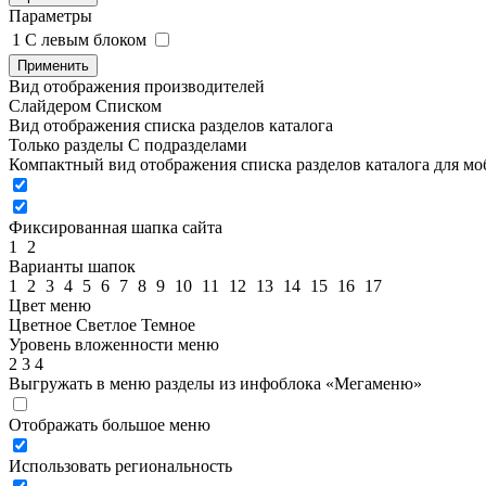
Параметры
1
C левым блоком
Применить
Вид отображения производителей
Слайдером
Списком
Вид отображения списка разделов каталога
Только разделы
С подразделами
Компактный вид отображения списка разделов каталога для м
Фиксированная шапка сайта
1
2
Варианты шапок
1
2
3
4
5
6
7
8
9
10
11
12
13
14
15
16
17
Цвет меню
Цветное
Светлое
Темное
Уровень вложенности меню
2
3
4
Выгружать в меню разделы из инфоблока «Мегаменю»
Отображать большое меню
Использовать региональность