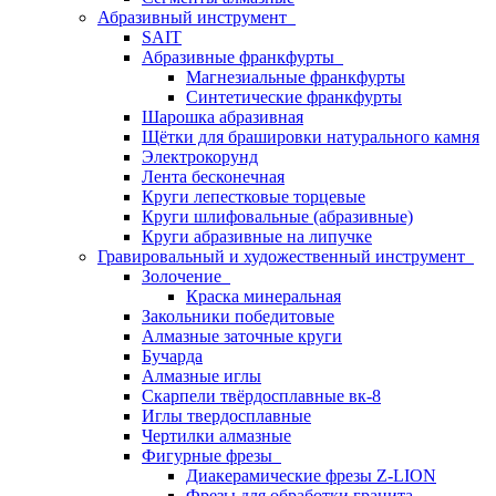
Абразивный инструмент
SAIT
Абразивные франкфурты
Магнезиальные франкфурты
Синтетические франкфурты
Шарошка абразивная
Щётки для брашировки натурального камня
Электрокорунд
Лента бесконечная
Круги лепестковые торцевые
Круги шлифовальные (абразивные)
Круги абразивные на липучке
Гравировальный и художественный инструмент
Золочение
Краска минеральная
Закольники победитовые
Алмазные заточные круги
Бучарда
Алмазные иглы
Скарпели твёрдосплавные вк-8
Иглы твердосплавные
Чертилки алмазные
Фигурные фрезы
Диакерамические фрезы Z-LION
Фрезы для обработки гранита