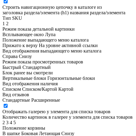
Строить навигационную цепочку в каталоге из
заголовка раздела/элемента (h1)
названия раздела/элемента
Тип SKU
1
2
Режим показа детальной картинки
Всплывающее окно
Лупа
Положение выпадающего меню каталога
Прижато к верху
На уровне активной ссылки
Вид отображения выпадающего меню каталога
Справа
Снизу
Режим показа просмотренных товаров
Быстрый
Стандартный
Блок ранее вы смотрели
Вертикальные блоки
Горизонтальные блоки
Вид отображения наличия
Списком
Списком/Картой
Картой
Вид отзывов
Стандартные
Расширенные
Отображать галерею у элемента для списка товаров
Количество картинок в галерее у элемента для списка товаров
2
3
4
5
Положение корзины
В шапке
Боковая
Летающая
Снизу