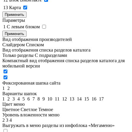
13
Карта
Применить
Параметры
1
C левым блоком
Применить
Вид отображения производителей
Слайдером
Списком
Вид отображения списка разделов каталога
Только разделы
С подразделами
Компактный вид отображения списка разделов каталога для
мобильной версии
Фиксированная шапка сайта
1
2
Варианты шапок
1
2
3
4
5
6
7
8
9
10
11
12
13
14
15
16
17
Цвет меню
Цветное
Светлое
Темное
Уровень вложенности меню
2
3
4
Выгружать в меню разделы из инфоблока «Мегаменю»