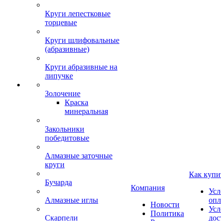
Круги лепестковые
торцевые
Круги шлифовальные
(абразивные)
Круги абразивные на
липучке
Золочение
Краска
минеральная
Закольники
победитовые
Алмазные заточные
круги
Как купи
Бучарда
Компания
Усл
Алмазные иглы
опл
Новости
Усл
Политика
Скарпели
дос