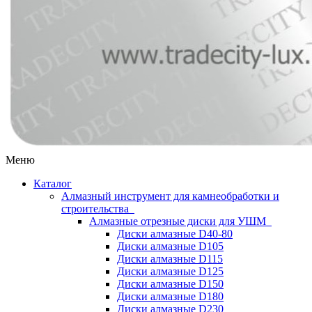
Меню
Каталог
Алмазный инструмент для камнеобработки и
строительства
Алмазные отрезные диски для УШМ
Диски алмазные D40-80
Диски алмазные D105
Диски алмазные D115
Диски алмазные D125
Диски алмазные D150
Диски алмазные D180
Диски алмазные D230