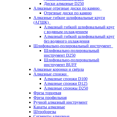
Диски алмазные D250
Алмазные отрезные диски по камню
Отрезные диски по камню
Алмазные гибкие шлифовальные круги
(АГШК)
Алмазный гибкий шлифовальный круг
с водяным охлаждением
Алмазный гибкий шлифовальный круг
без водяного охлаждения
Шлифовально-полировальный инструмент
Шлифовально-полировальный
инструмент D250
Шлифовально-полировальный
инструмент BUFF
Алмазные коронки и свёрла
Алмазные спонжи
Алмазные спонжи D100
Алмазные спонжи D125
Алмазные спонжы D250
Фреза торцевая
Фреза профильная
Ручной алмазный инструмент
Канаты алмазные
Штроборезы
Сегменты алмазные