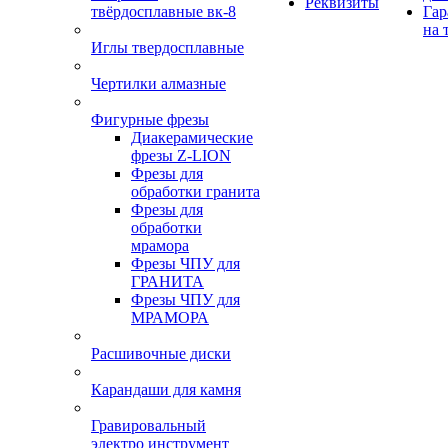
Реквизиты
твёрдосплавные вк-8
Гар
на 
Иглы твердосплавные
Чертилки алмазные
Фигурные фрезы
Диакерамические
фрезы Z-LION
Фрезы для
обработки гранита
Фрезы для
обработки
мрамора
Фрезы ЧПУ для
ГРАНИТА
Фрезы ЧПУ для
МРАМОРА
Расшивочные диски
Карандаши для камня
Гравировальный
электро инструмент