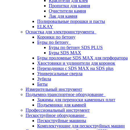
Красители для клея
Пропитки для камня
Очистители камня
Лак для камня
Полировальные порошки и пасты
ELKAY
Оснастка для электроинструмента
Коронки по бетону
Буры по бетону
Буры по бетону SDS PLUS
Буры SDS MAX
Буры проломные SDS MAX для перфоратора
Хвостовики и удлинители для коронок
Переходники с SDS MAX на SDS plus
Универсальные сверла
Зубила
Биты
Измерительный инструмент
Подъемно-транспортное оборудование
Зажимы для переноски каменных плит
Подъемники для камней
Профессиональный инструмент
Пескоструйное оборудование
Пескоструйные машины
Комплектующие для пескоструйных машин