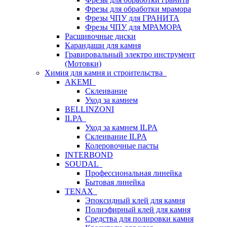
Фрезы для обработки мрамора
Фрезы ЧПУ для ГРАНИТА
Фрезы ЧПУ для МРАМОРА
Расшивочные диски
Карандаши для камня
Гравировальный электро инструмент
(Мотовки)
Химия для камня и строительства
AKEMI
Склеивание
Уход за камнем
BELLINZONI
ILPA
Уход за камнем ILPA
Склеивание ILPA
Колеровочные пасты
INTERBOND
SOUDAL
Профессиональная линейка
Бытовая линейка
TENAX
Эпоксидный клей для камня
Полиэфирный клей для камня
Средства для полировки камня