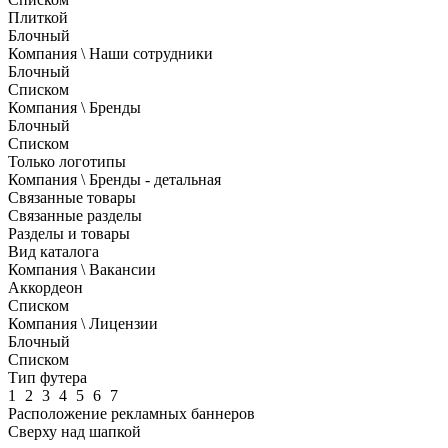
Плиткой
Блочный
Компания \ Наши сотрудники
Блочный
Списком
Компания \ Бренды
Блочный
Списком
Только логотипы
Компания \ Бренды - детальная
Связанные товары
Связанные разделы
Разделы и товары
Вид каталога
Компания \ Вакансии
Аккордеон
Списком
Компания \ Лицензии
Блочный
Списком
Тип футера
1
2
3
4
5
6
7
Расположение рекламных баннеров
Сверху над шапкой