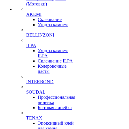
(Мотовки)
AKEMI
Склеивание
Уход за камнем
BELLINZONI
ILPA
Уход за камнем
ILPA
Склеивание ILPA
Колеровочные
пасты
INTERBOND
SOUDAL
Профессиональная
линейка
Бытовая линейка
TENAX
Эпоксидный клей
для камня