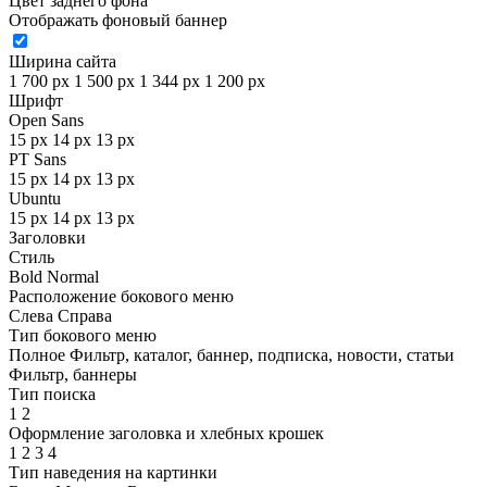
Цвет заднего фона
Отображать фоновый баннер
Ширина сайта
1 700 px
1 500 px
1 344 px
1 200 px
Шрифт
Open Sans
15 px
14 px
13 px
PT Sans
15 px
14 px
13 px
Ubuntu
15 px
14 px
13 px
Заголовки
Стиль
Bold
Normal
Расположение бокового меню
Слева
Справа
Тип бокового меню
Полное
Фильтр, каталог, баннер, подписка, новости, статьи
Фильтр, баннеры
Тип поиска
1
2
Оформление заголовка и хлебных крошек
1
2
3
4
Тип наведения на картинки