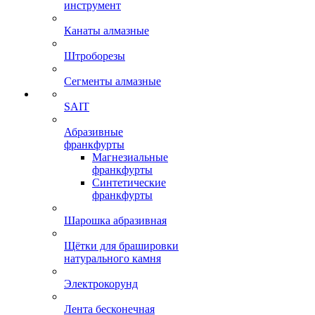
инструмент
Канаты алмазные
Штроборезы
Сегменты алмазные
SAIT
Абразивные
франкфурты
Магнезиальные
франкфурты
Синтетические
франкфурты
Шарошка абразивная
Щётки для брашировки
натурального камня
Электрокорунд
Лента бесконечная