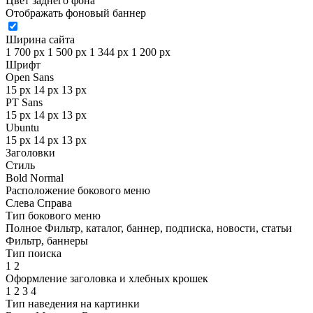
Цвет заднего фона
Отображать фоновый баннер
Ширина сайта
1 700 px
1 500 px
1 344 px
1 200 px
Шрифт
Open Sans
15 px
14 px
13 px
PT Sans
15 px
14 px
13 px
Ubuntu
15 px
14 px
13 px
Заголовки
Стиль
Bold
Normal
Расположение бокового меню
Слева
Справа
Тип бокового меню
Полное
Фильтр, каталог, баннер, подписка, новости, статьи
Фильтр, баннеры
Тип поиска
1
2
Оформление заголовка и хлебных крошек
1
2
3
4
Тип наведения на картинки