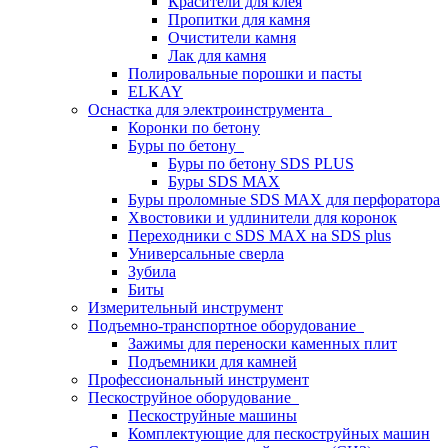
Красители для клея
Пропитки для камня
Очистители камня
Лак для камня
Полировальные порошки и пасты
ELKAY
Оснастка для электроинструмента
Коронки по бетону
Буры по бетону
Буры по бетону SDS PLUS
Буры SDS MAX
Буры проломные SDS MAX для перфоратора
Хвостовики и удлинители для коронок
Переходники с SDS MAX на SDS plus
Универсальные сверла
Зубила
Биты
Измерительный инструмент
Подъемно-транспортное оборудование
Зажимы для переноски каменных плит
Подъемники для камней
Профессиональный инструмент
Пескоструйное оборудование
Пескоструйные машины
Комплектующие для пескоструйных машин