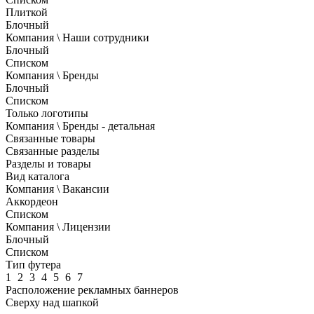
Плиткой
Блочный
Компания \ Наши сотрудники
Блочный
Списком
Компания \ Бренды
Блочный
Списком
Только логотипы
Компания \ Бренды - детальная
Связанные товары
Связанные разделы
Разделы и товары
Вид каталога
Компания \ Вакансии
Аккордеон
Списком
Компания \ Лицензии
Блочный
Списком
Тип футера
1
2
3
4
5
6
7
Расположение рекламных баннеров
Сверху над шапкой