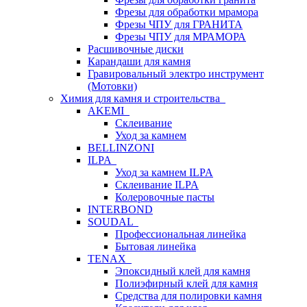
Фрезы для обработки мрамора
Фрезы ЧПУ для ГРАНИТА
Фрезы ЧПУ для МРАМОРА
Расшивочные диски
Карандаши для камня
Гравировальный электро инструмент
(Мотовки)
Химия для камня и строительства
AKEMI
Склеивание
Уход за камнем
BELLINZONI
ILPA
Уход за камнем ILPA
Склеивание ILPA
Колеровочные пасты
INTERBOND
SOUDAL
Профессиональная линейка
Бытовая линейка
TENAX
Эпоксидный клей для камня
Полиэфирный клей для камня
Средства для полировки камня