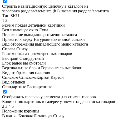
Строить навигационную цепочку в каталоге из
заголовка раздела/элемента (h1)
названия раздела/элемента
Тип SKU
1
2
Режим показа детальной картинки
Всплывающее окно
Лупа
Положение выпадающего меню каталога
Прижато к верху
На уровне активной ссылки
Вид отображения выпадающего меню каталога
Справа
Снизу
Режим показа просмотренных товаров
Быстрый
Стандартный
Блок ранее вы смотрели
Вертикальные блоки
Горизонтальные блоки
Вид отображения наличия
Списком
Списком/Картой
Картой
Вид отзывов
Стандартные
Расширенные
Отображать галерею у элемента для списка товаров
Количество картинок в галерее у элемента для списка товаров
2
3
4
5
Положение корзины
В шапке
Боковая
Летающая
Снизу