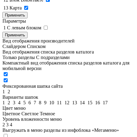
13
Карта
Применить
Параметры
1
C левым блоком
Применить
Вид отображения производителей
Слайдером
Списком
Вид отображения списка разделов каталога
Только разделы
С подразделами
Компактный вид отображения списка разделов каталога для
мобильной версии
Фиксированная шапка сайта
1
2
Варианты шапок
1
2
3
4
5
6
7
8
9
10
11
12
13
14
15
16
17
Цвет меню
Цветное
Светлое
Темное
Уровень вложенности меню
2
3
4
Выгружать в меню разделы из инфоблока «Мегаменю»