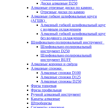
Диски алмазные D250
Алмазные отрезные диски по камню
Отрезные диски по камню
Алмазные гибкие шлифовальные круги
(АГШК)
Алмазный гибкий шлифовальный круг
с водяным охлаждением
Алмазный гибкий шлифовальный круг
без водяного охлаждения
Шлифовально-полировальный инструмент
Шлифовально-полировальный
инструмент D250
Шлифовально-полировальный
инструмент BUFF
Алмазные коронки и свёрла
Алмазные спонжи
Алмазные спонжи D100
Алмазные спонжи D125
Алмазные спонжы D250
Фреза торцевая
Фреза профильная
Ручной алмазный инструмент
Канаты алмазные
Штроборезы
Сегменты алмазные