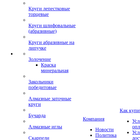
Круги лепестковые
торцевые
Круги шлифовальные
(абразивные)
Круги абразивные на
липучке
Золочение
Краска
минеральная
Закольники
победитовые
Алмазные заточные
круги
Как купи
Бучарда
Компания
Усл
Алмазные иглы
опл
Новости
Усл
Политика
Скарпели
дос