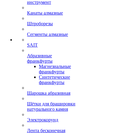
инструмент
Канаты алмазные
Штроборезы
Сегменты алмазные
SAIT
Абразивные
франкфурты
Магнезиальные
франкфурты
Синтетические
франкфурты
Шарошка абразивная
Щётки для брашировки
натурального камня
Электрокорунд
Лента бесконечная