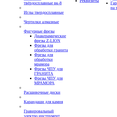
Реквизиты
твёрдосплавные вк-8
Гар
на 
Иглы твердосплавные
Чертилки алмазные
Фигурные фрезы
Диакерамические
фрезы Z-LION
Фрезы для
обработки гранита
Фрезы для
обработки
мрамора
Фрезы ЧПУ для
ГРАНИТА
Фрезы ЧПУ для
МРАМОРА
Расшивочные диски
Карандаши для камня
Гравировальный
электро инструмент