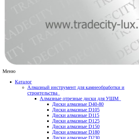
Меню
Каталог
Алмазный инструмент для камнеобработки и
строительства
Алмазные отрезные диски для УШМ
Диски алмазные D40-80
Диски алмазные D105
Диски алмазные D115
Диски алмазные D125
Диски алмазные D150
Диски алмазные D180
Диски алмазные D230