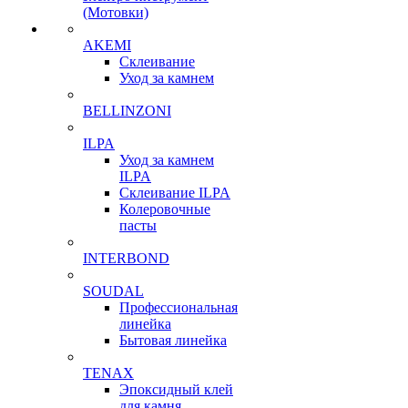
(Мотовки)
AKEMI
Склеивание
Уход за камнем
BELLINZONI
ILPA
Уход за камнем
ILPA
Склеивание ILPA
Колеровочные
пасты
INTERBOND
SOUDAL
Профессиональная
линейка
Бытовая линейка
TENAX
Эпоксидный клей
для камня