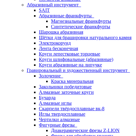
Абразивный инструмент
SAIT
Абразивные франкфурты
Магнезиальные франкфурты
Синтетические франкфурты
Шарошка абразивная
Щётки для брашировки натурального камня
Электрокорунд
Лента бесконечная
Круги лепестковые торцевые
Круги шлифовальные (абразивные)
Круги абразивные на липучке
Гравировальный и художественный инструмент
Золочение
Краска минеральная
Закольники победитовые
Алмазные заточные круги
Бучарда
Алмазные иглы
Скарпели твёрдосплавные вк-8
Иглы твердосплавные
Чертилки алмазные
Фигурные фрезы
Диакерамические фрезы Z-LION
Фрезы для обработки гранита