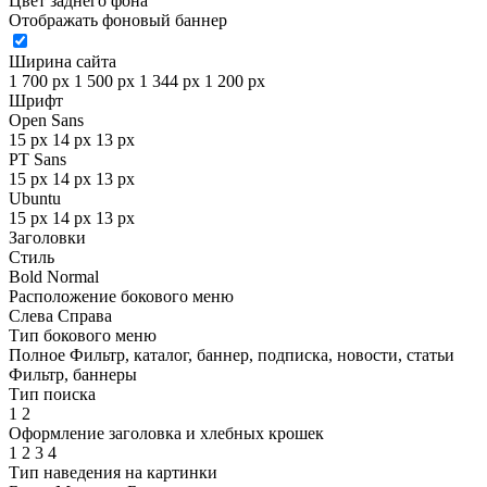
Цвет заднего фона
Отображать фоновый баннер
Ширина сайта
1 700 px
1 500 px
1 344 px
1 200 px
Шрифт
Open Sans
15 px
14 px
13 px
PT Sans
15 px
14 px
13 px
Ubuntu
15 px
14 px
13 px
Заголовки
Стиль
Bold
Normal
Расположение бокового меню
Слева
Справа
Тип бокового меню
Полное
Фильтр, каталог, баннер, подписка, новости, статьи
Фильтр, баннеры
Тип поиска
1
2
Оформление заголовка и хлебных крошек
1
2
3
4
Тип наведения на картинки