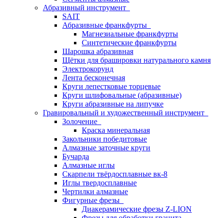
Абразивный инструмент
SAIT
Абразивные франкфурты
Магнезиальные франкфурты
Синтетические франкфурты
Шарошка абразивная
Щётки для брашировки натурального камня
Электрокорунд
Лента бесконечная
Круги лепестковые торцевые
Круги шлифовальные (абразивные)
Круги абразивные на липучке
Гравировальный и художественный инструмент
Золочение
Краска минеральная
Закольники победитовые
Алмазные заточные круги
Бучарда
Алмазные иглы
Скарпели твёрдосплавные вк-8
Иглы твердосплавные
Чертилки алмазные
Фигурные фрезы
Диакерамические фрезы Z-LION
Фрезы для обработки гранита