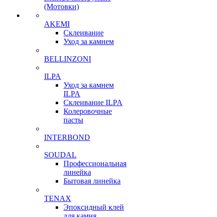
(Мотовки)
AKEMI
Склеивание
Уход за камнем
BELLINZONI
ILPA
Уход за камнем
ILPA
Склеивание ILPA
Колеровочные
пасты
INTERBOND
SOUDAL
Профессиональная
линейка
Бытовая линейка
TENAX
Эпоксидный клей
для камня