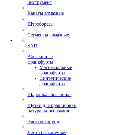
инструмент
Канаты алмазные
Штроборезы
Сегменты алмазные
SAIT
Абразивные
франкфурты
Магнезиальные
франкфурты
Синтетические
франкфурты
Шарошка абразивная
Щётки для брашировки
натурального камня
Электрокорунд
Лента бесконечная