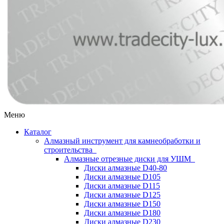
Меню
Каталог
Алмазный инструмент для камнеобработки и
строительства
Алмазные отрезные диски для УШМ
Диски алмазные D40-80
Диски алмазные D105
Диски алмазные D115
Диски алмазные D125
Диски алмазные D150
Диски алмазные D180
Диски алмазные D230