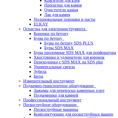
Красители для клея
Пропитки для камня
Очистители камня
Лак для камня
Полировальные порошки и пасты
ELKAY
Оснастка для электроинструмента
Коронки по бетону
Буры по бетону
Буры по бетону SDS PLUS
Буры SDS MAX
Буры проломные SDS MAX для перфоратора
Хвостовики и удлинители для коронок
Переходники с SDS MAX на SDS plus
Универсальные сверла
Зубила
Биты
Измерительный инструмент
Подъемно-транспортное оборудование
Зажимы для переноски каменных плит
Подъемники для камней
Профессиональный инструмент
Пескоструйное оборудование
Пескоструйные машины
Комплектующие для пескоструйных машин