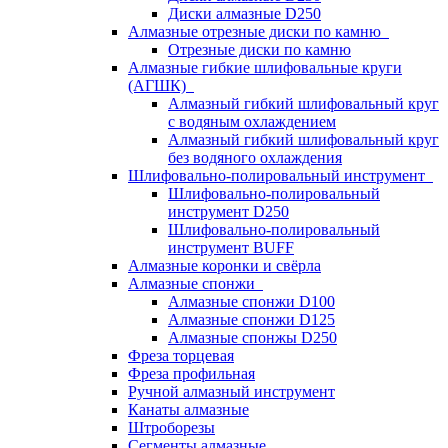
Диски алмазные D250
Алмазные отрезные диски по камню
Отрезные диски по камню
Алмазные гибкие шлифовальные круги
(АГШК)
Алмазный гибкий шлифовальный круг
с водяным охлаждением
Алмазный гибкий шлифовальный круг
без водяного охлаждения
Шлифовально-полировальный инструмент
Шлифовально-полировальный
инструмент D250
Шлифовально-полировальный
инструмент BUFF
Алмазные коронки и свёрла
Алмазные спонжи
Алмазные спонжи D100
Алмазные спонжи D125
Алмазные спонжы D250
Фреза торцевая
Фреза профильная
Ручной алмазный инструмент
Канаты алмазные
Штроборезы
Сегменты алмазные