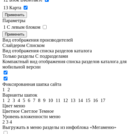
13
Карта
Применить
Параметры
1
C левым блоком
Применить
Вид отображения производителей
Слайдером
Списком
Вид отображения списка разделов каталога
Только разделы
С подразделами
Компактный вид отображения списка разделов каталога для
мобильной версии
Фиксированная шапка сайта
1
2
Варианты шапок
1
2
3
4
5
6
7
8
9
10
11
12
13
14
15
16
17
Цвет меню
Цветное
Светлое
Темное
Уровень вложенности меню
2
3
4
Выгружать в меню разделы из инфоблока «Мегаменю»