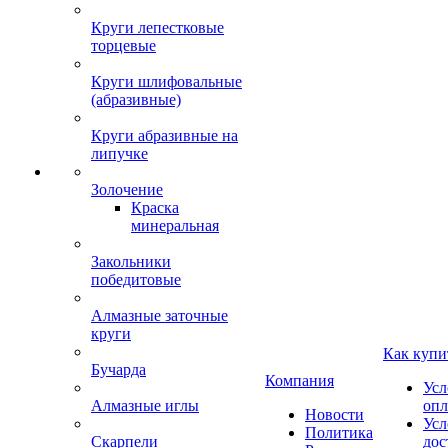
Круги лепестковые
торцевые
Круги шлифовальные
(абразивные)
Круги абразивные на
липучке
Золочение
Краска
минеральная
Закольники
победитовые
Алмазные заточные
круги
Как купи
Бучарда
Компания
Усл
Алмазные иглы
опл
Новости
Усл
Политика
Скарпели
дос