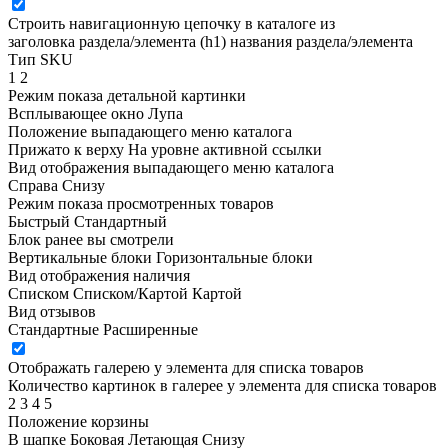
Строить навигационную цепочку в каталоге из
заголовка раздела/элемента (h1)
названия раздела/элемента
Тип SKU
1
2
Режим показа детальной картинки
Всплывающее окно
Лупа
Положение выпадающего меню каталога
Прижато к верху
На уровне активной ссылки
Вид отображения выпадающего меню каталога
Справа
Снизу
Режим показа просмотренных товаров
Быстрый
Стандартный
Блок ранее вы смотрели
Вертикальные блоки
Горизонтальные блоки
Вид отображения наличия
Списком
Списком/Картой
Картой
Вид отзывов
Стандартные
Расширенные
Отображать галерею у элемента для списка товаров
Количество картинок в галерее у элемента для списка товаров
2
3
4
5
Положение корзины
В шапке
Боковая
Летающая
Снизу