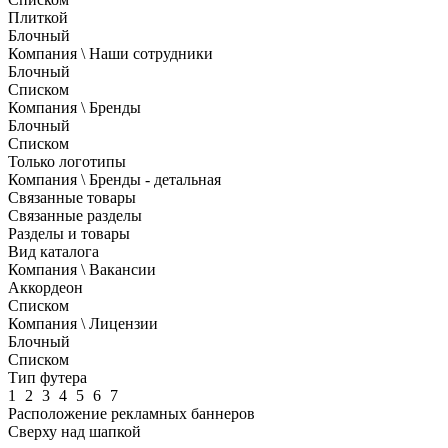
Плиткой
Блочный
Компания \ Наши сотрудники
Блочный
Списком
Компания \ Бренды
Блочный
Списком
Только логотипы
Компания \ Бренды - детальная
Связанные товары
Связанные разделы
Разделы и товары
Вид каталога
Компания \ Вакансии
Аккордеон
Списком
Компания \ Лицензии
Блочный
Списком
Тип футера
1
2
3
4
5
6
7
Расположение рекламных баннеров
Сверху над шапкой