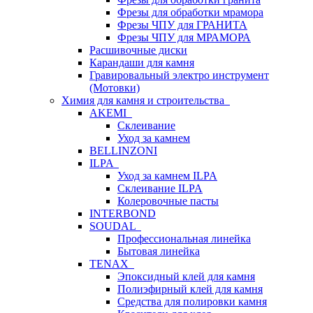
Фрезы для обработки мрамора
Фрезы ЧПУ для ГРАНИТА
Фрезы ЧПУ для МРАМОРА
Расшивочные диски
Карандаши для камня
Гравировальный электро инструмент
(Мотовки)
Химия для камня и строительства
AKEMI
Склеивание
Уход за камнем
BELLINZONI
ILPA
Уход за камнем ILPA
Склеивание ILPA
Колеровочные пасты
INTERBOND
SOUDAL
Профессиональная линейка
Бытовая линейка
TENAX
Эпоксидный клей для камня
Полиэфирный клей для камня
Средства для полировки камня