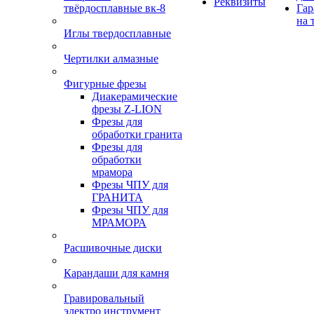
Реквизиты
твёрдосплавные вк-8
Гар
на 
Иглы твердосплавные
Чертилки алмазные
Фигурные фрезы
Диакерамические
фрезы Z-LION
Фрезы для
обработки гранита
Фрезы для
обработки
мрамора
Фрезы ЧПУ для
ГРАНИТА
Фрезы ЧПУ для
МРАМОРА
Расшивочные диски
Карандаши для камня
Гравировальный
электро инструмент