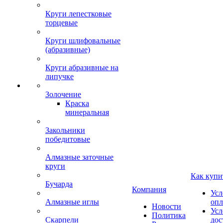
Круги лепестковые
торцевые
Круги шлифовальные
(абразивные)
Круги абразивные на
липучке
Золочение
Краска
минеральная
Закольники
победитовые
Алмазные заточные
круги
Как купи
Бучарда
Компания
Усл
Алмазные иглы
опл
Новости
Усл
Политика
Скарпели
дос