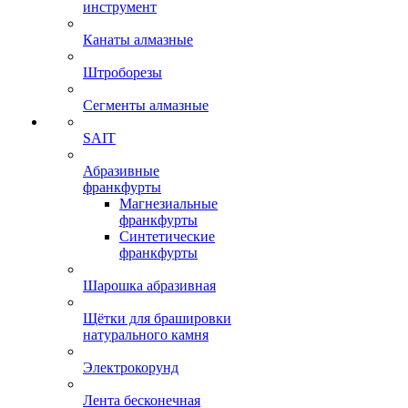
инструмент
Канаты алмазные
Штроборезы
Сегменты алмазные
SAIT
Абразивные
франкфурты
Магнезиальные
франкфурты
Синтетические
франкфурты
Шарошка абразивная
Щётки для брашировки
натурального камня
Электрокорунд
Лента бесконечная