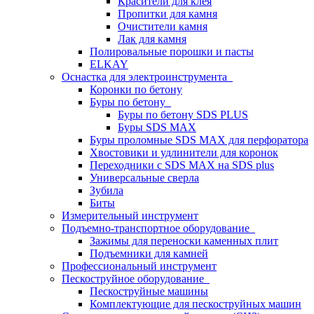
Красители для клея
Пропитки для камня
Очистители камня
Лак для камня
Полировальные порошки и пасты
ELKAY
Оснастка для электроинструмента
Коронки по бетону
Буры по бетону
Буры по бетону SDS PLUS
Буры SDS MAX
Буры проломные SDS MAX для перфоратора
Хвостовики и удлинители для коронок
Переходники с SDS MAX на SDS plus
Универсальные сверла
Зубила
Биты
Измерительный инструмент
Подъемно-транспортное оборудование
Зажимы для переноски каменных плит
Подъемники для камней
Профессиональный инструмент
Пескоструйное оборудование
Пескоструйные машины
Комплектующие для пескоструйных машин