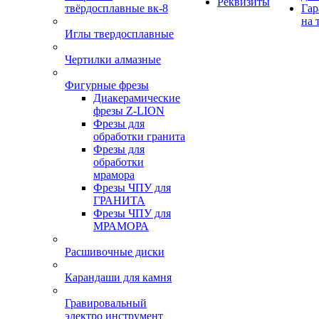
Реквизиты
твёрдосплавные вк-8
Гар
на 
Иглы твердосплавные
Чертилки алмазные
Фигурные фрезы
Диакерамические
фрезы Z-LION
Фрезы для
обработки гранита
Фрезы для
обработки
мрамора
Фрезы ЧПУ для
ГРАНИТА
Фрезы ЧПУ для
МРАМОРА
Расшивочные диски
Карандаши для камня
Гравировальный
электро инструмент