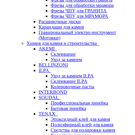
Фрезы для обработки мрамора
Фрезы ЧПУ для ГРАНИТА
Фрезы ЧПУ для МРАМОРА
Расшивочные диски
Карандаши для камня
Гравировальный электро инструмент
(Мотовки)
Химия для камня и строительства
AKEMI
Склеивание
Уход за камнем
BELLINZONI
ILPA
Уход за камнем ILPA
Склеивание ILPA
Колеровочные пасты
INTERBOND
SOUDAL
Профессиональная линейка
Бытовая линейка
TENAX
Эпоксидный клей для камня
Полиэфирный клей для камня
Средства для полировки камня