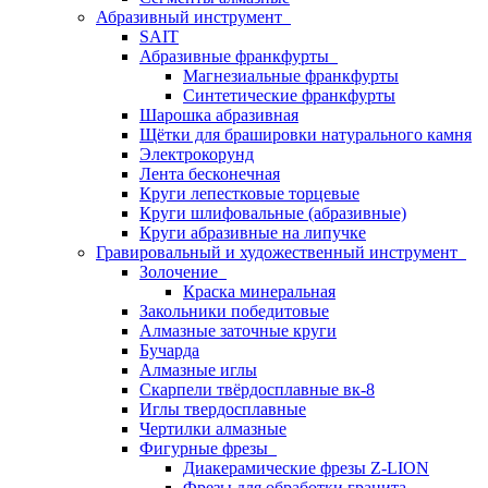
Абразивный инструмент
SAIT
Абразивные франкфурты
Магнезиальные франкфурты
Синтетические франкфурты
Шарошка абразивная
Щётки для брашировки натурального камня
Электрокорунд
Лента бесконечная
Круги лепестковые торцевые
Круги шлифовальные (абразивные)
Круги абразивные на липучке
Гравировальный и художественный инструмент
Золочение
Краска минеральная
Закольники победитовые
Алмазные заточные круги
Бучарда
Алмазные иглы
Скарпели твёрдосплавные вк-8
Иглы твердосплавные
Чертилки алмазные
Фигурные фрезы
Диакерамические фрезы Z-LION
Фрезы для обработки гранита