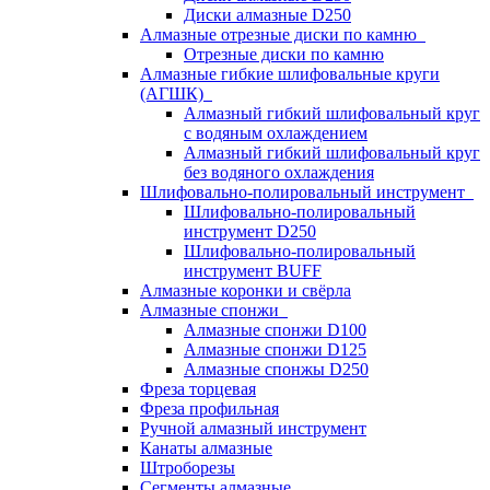
Диски алмазные D250
Алмазные отрезные диски по камню
Отрезные диски по камню
Алмазные гибкие шлифовальные круги
(АГШК)
Алмазный гибкий шлифовальный круг
с водяным охлаждением
Алмазный гибкий шлифовальный круг
без водяного охлаждения
Шлифовально-полировальный инструмент
Шлифовально-полировальный
инструмент D250
Шлифовально-полировальный
инструмент BUFF
Алмазные коронки и свёрла
Алмазные спонжи
Алмазные спонжи D100
Алмазные спонжи D125
Алмазные спонжы D250
Фреза торцевая
Фреза профильная
Ручной алмазный инструмент
Канаты алмазные
Штроборезы
Сегменты алмазные