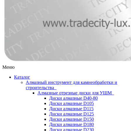
Меню
Каталог
Алмазный инструмент для камнеобработки и
строительства
Алмазные отрезные диски для УШМ
Диски алмазные D40-80
Диски алмазные D105
Диски алмазные D115
Диски алмазные D125
Диски алмазные D150
Диски алмазные D180
Диски алмазные D230