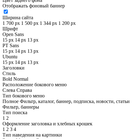
Цвет заднего фона
Отображать фоновый баннер
Ширина сайта
1 700 px
1 500 px
1 344 px
1 200 px
Шрифт
Open Sans
15 px
14 px
13 px
PT Sans
15 px
14 px
13 px
Ubuntu
15 px
14 px
13 px
Заголовки
Стиль
Bold
Normal
Расположение бокового меню
Слева
Справа
Тип бокового меню
Полное
Фильтр, каталог, баннер, подписка, новости, статьи
Фильтр, баннеры
Тип поиска
1
2
Оформление заголовка и хлебных крошек
1
2
3
4
Тип наведения на картинки