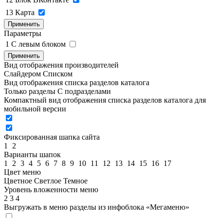
13
Карта
Применить
Параметры
1
C левым блоком
Применить
Вид отображения производителей
Слайдером
Списком
Вид отображения списка разделов каталога
Только разделы
С подразделами
Компактный вид отображения списка разделов каталога для
мобильной версии
Фиксированная шапка сайта
1
2
Варианты шапок
1
2
3
4
5
6
7
8
9
10
11
12
13
14
15
16
17
Цвет меню
Цветное
Светлое
Темное
Уровень вложенности меню
2
3
4
Выгружать в меню разделы из инфоблока «Мегаменю»