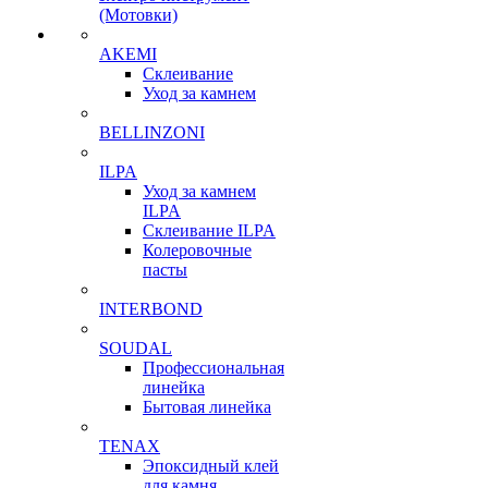
(Мотовки)
AKEMI
Склеивание
Уход за камнем
BELLINZONI
ILPA
Уход за камнем
ILPA
Склеивание ILPA
Колеровочные
пасты
INTERBOND
SOUDAL
Профессиональная
линейка
Бытовая линейка
TENAX
Эпоксидный клей
для камня