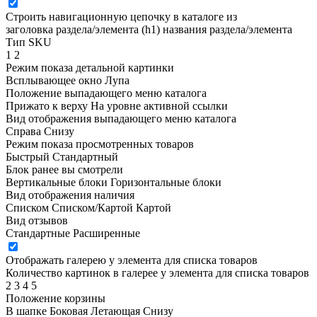
Строить навигационную цепочку в каталоге из
заголовка раздела/элемента (h1)
названия раздела/элемента
Тип SKU
1
2
Режим показа детальной картинки
Всплывающее окно
Лупа
Положение выпадающего меню каталога
Прижато к верху
На уровне активной ссылки
Вид отображения выпадающего меню каталога
Справа
Снизу
Режим показа просмотренных товаров
Быстрый
Стандартный
Блок ранее вы смотрели
Вертикальные блоки
Горизонтальные блоки
Вид отображения наличия
Списком
Списком/Картой
Картой
Вид отзывов
Стандартные
Расширенные
Отображать галерею у элемента для списка товаров
Количество картинок в галерее у элемента для списка товаров
2
3
4
5
Положение корзины
В шапке
Боковая
Летающая
Снизу