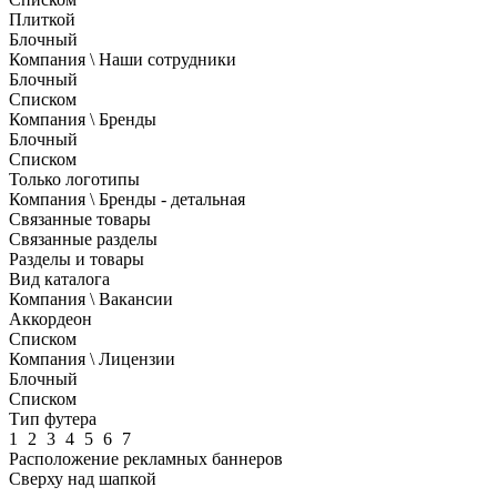
Плиткой
Блочный
Компания \ Наши сотрудники
Блочный
Списком
Компания \ Бренды
Блочный
Списком
Только логотипы
Компания \ Бренды - детальная
Связанные товары
Связанные разделы
Разделы и товары
Вид каталога
Компания \ Вакансии
Аккордеон
Списком
Компания \ Лицензии
Блочный
Списком
Тип футера
1
2
3
4
5
6
7
Расположение рекламных баннеров
Сверху над шапкой