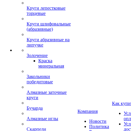
Круги лепестковые
торцевые
Круги шлифовальные
(абразивные)
Круги абразивные на
липучке
Золочение
Краска
минеральная
Закольники
победитовые
Алмазные заточные
круги
Как купи
Бучарда
Компания
Усл
Алмазные иглы
опл
Новости
Усл
Политика
Скарпели
дос