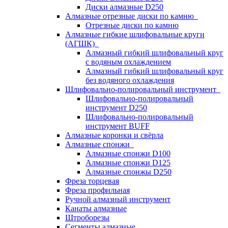
Диски алмазные D250
Алмазные отрезные диски по камню
Отрезные диски по камню
Алмазные гибкие шлифовальные круги
(АГШК)
Алмазный гибкий шлифовальный круг
с водяным охлаждением
Алмазный гибкий шлифовальный круг
без водяного охлаждения
Шлифовально-полировальный инструмент
Шлифовально-полировальный
инструмент D250
Шлифовально-полировальный
инструмент BUFF
Алмазные коронки и свёрла
Алмазные спонжи
Алмазные спонжи D100
Алмазные спонжи D125
Алмазные спонжы D250
Фреза торцевая
Фреза профильная
Ручной алмазный инструмент
Канаты алмазные
Штроборезы
Сегменты алмазные