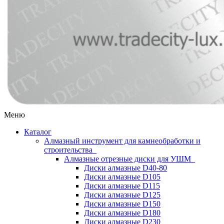
Меню
Каталог
Алмазный инструмент для камнеобработки и
строительства
Алмазные отрезные диски для УШМ
Диски алмазные D40-80
Диски алмазные D105
Диски алмазные D115
Диски алмазные D125
Диски алмазные D150
Диски алмазные D180
Диски алмазные D230