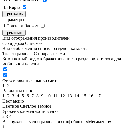
13
Карта
Применить
Параметры
1
C левым блоком
Применить
Вид отображения производителей
Слайдером
Списком
Вид отображения списка разделов каталога
Только разделы
С подразделами
Компактный вид отображения списка разделов каталога для
мобильной версии
Фиксированная шапка сайта
1
2
Варианты шапок
1
2
3
4
5
6
7
8
9
10
11
12
13
14
15
16
17
Цвет меню
Цветное
Светлое
Темное
Уровень вложенности меню
2
3
4
Выгружать в меню разделы из инфоблока «Мегаменю»