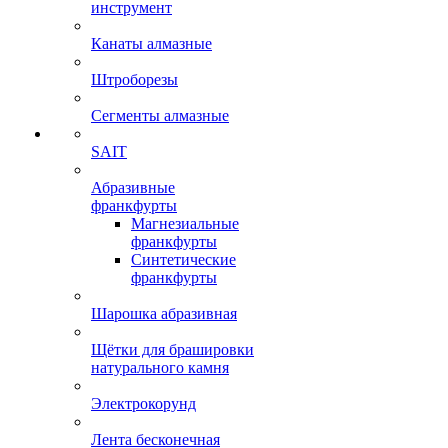
инструмент
Канаты алмазные
Штроборезы
Сегменты алмазные
SAIT
Абразивные
франкфурты
Магнезиальные
франкфурты
Синтетические
франкфурты
Шарошка абразивная
Щётки для брашировки
натурального камня
Электрокорунд
Лента бесконечная