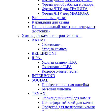
Фрезы для обработки мрамора
Фрезы ЧПУ для ГРАНИТА
Фрезы ЧПУ для МРАМОРА
Расшивочные диски
Карандаши для камня
Гравировальный электро инструмент
(Мотовки)
Химия для камня и строительства
AKEMI
Склеивание
Уход за камнем
BELLINZONI
ILPA
Уход за камнем ILPA
Склеивание ILPA
Колеровочные пасты
INTERBOND
SOUDAL
Профессиональная линейка
Бытовая линейка
TENAX
Эпоксидный клей для камня
Полиэфирный клей для камня
Средства для полировки камня