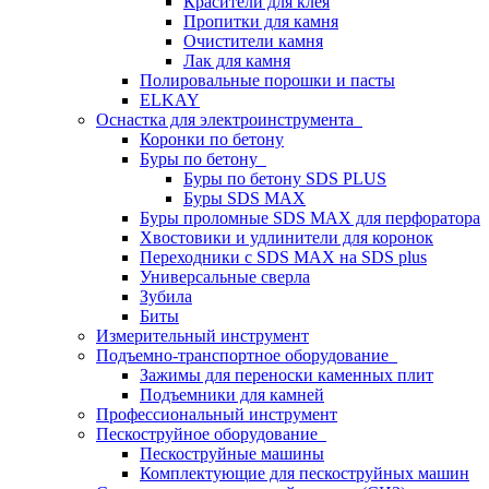
Красители для клея
Пропитки для камня
Очистители камня
Лак для камня
Полировальные порошки и пасты
ELKAY
Оснастка для электроинструмента
Коронки по бетону
Буры по бетону
Буры по бетону SDS PLUS
Буры SDS MAX
Буры проломные SDS MAX для перфоратора
Хвостовики и удлинители для коронок
Переходники с SDS MAX на SDS plus
Универсальные сверла
Зубила
Биты
Измерительный инструмент
Подъемно-транспортное оборудование
Зажимы для переноски каменных плит
Подъемники для камней
Профессиональный инструмент
Пескоструйное оборудование
Пескоструйные машины
Комплектующие для пескоструйных машин