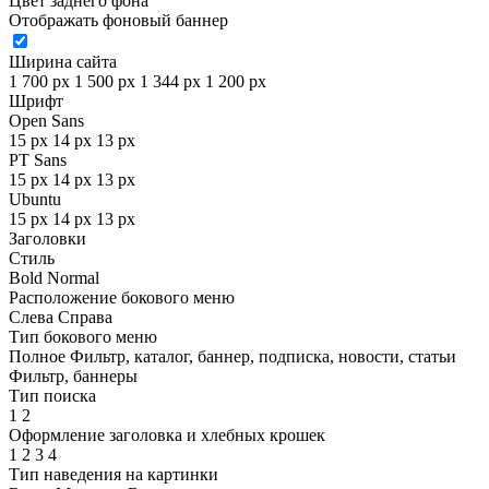
Цвет заднего фона
Отображать фоновый баннер
Ширина сайта
1 700 px
1 500 px
1 344 px
1 200 px
Шрифт
Open Sans
15 px
14 px
13 px
PT Sans
15 px
14 px
13 px
Ubuntu
15 px
14 px
13 px
Заголовки
Стиль
Bold
Normal
Расположение бокового меню
Слева
Справа
Тип бокового меню
Полное
Фильтр, каталог, баннер, подписка, новости, статьи
Фильтр, баннеры
Тип поиска
1
2
Оформление заголовка и хлебных крошек
1
2
3
4
Тип наведения на картинки