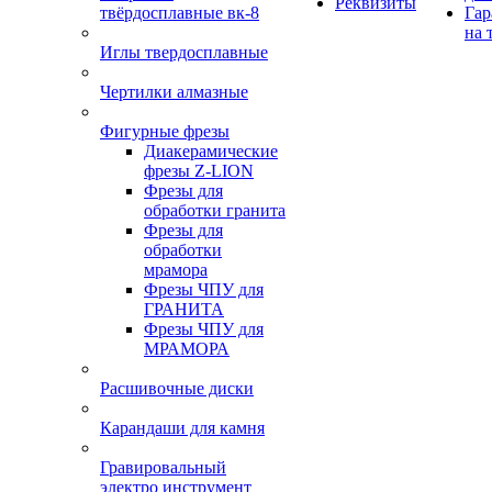
Реквизиты
твёрдосплавные вк-8
Гар
на 
Иглы твердосплавные
Чертилки алмазные
Фигурные фрезы
Диакерамические
фрезы Z-LION
Фрезы для
обработки гранита
Фрезы для
обработки
мрамора
Фрезы ЧПУ для
ГРАНИТА
Фрезы ЧПУ для
МРАМОРА
Расшивочные диски
Карандаши для камня
Гравировальный
электро инструмент