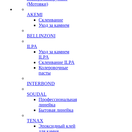
(Мотовки)
AKEMI
Склеивание
Уход за камнем
BELLINZONI
ILPA
Уход за камнем
ILPA
Склеивание ILPA
Колеровочные
пасты
INTERBOND
SOUDAL
Профессиональная
линейка
Бытовая линейка
TENAX
Эпоксидный клей
для камня