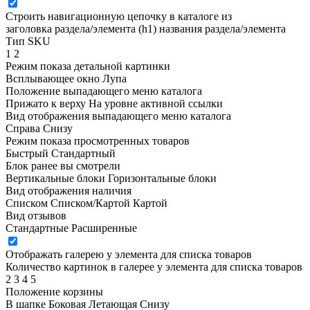
Строить навигационную цепочку в каталоге из
заголовка раздела/элемента (h1)
названия раздела/элемента
Тип SKU
1
2
Режим показа детальной картинки
Всплывающее окно
Лупа
Положение выпадающего меню каталога
Прижато к верху
На уровне активной ссылки
Вид отображения выпадающего меню каталога
Справа
Снизу
Режим показа просмотренных товаров
Быстрый
Стандартный
Блок ранее вы смотрели
Вертикальные блоки
Горизонтальные блоки
Вид отображения наличия
Списком
Списком/Картой
Картой
Вид отзывов
Стандартные
Расширенные
Отображать галерею у элемента для списка товаров
Количество картинок в галерее у элемента для списка товаров
2
3
4
5
Положение корзины
В шапке
Боковая
Летающая
Снизу