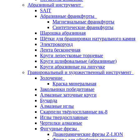
Абразивный инструмент
SAIT
Абразивные франкфурты
Магнезиальные франкфурты
Синтетические франкфурты
Шарошка абразивная
Щётки для брашировки натурального камня
Электрокорунд
Лента бесконечная
Круги лепестковые торцевые
Круги шлифовальные (абразивные)
Круги абразивные на липучке
Гравировальный и художественный инструмент
Золочение
Краска минеральная
Закольники победитовые
Алмазные заточные круги
Бучарда
Алмазные иглы
Скарпели твёрдосплавные вк-8
Иглы твердосплавные
Чертилки алмазные
Фигурные фрезы
Диакерамические фрезы Z-LION
Фрезы для обработки гранита