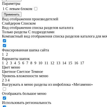
Параметры
1
C левым блоком
Применить
Вид отображения производителей
Слайдером
Списком
Вид отображения списка разделов каталога
Только разделы
С подразделами
Компактный вид отображения списка разделов каталога для м
Фиксированная шапка сайта
1
2
Варианты шапок
1
2
3
4
5
6
7
8
9
10
11
12
13
14
15
16
17
Цвет меню
Цветное
Светлое
Темное
Уровень вложенности меню
2
3
4
Выгружать в меню разделы из инфоблока «Мегаменю»
Отображать большое меню
Использовать региональность