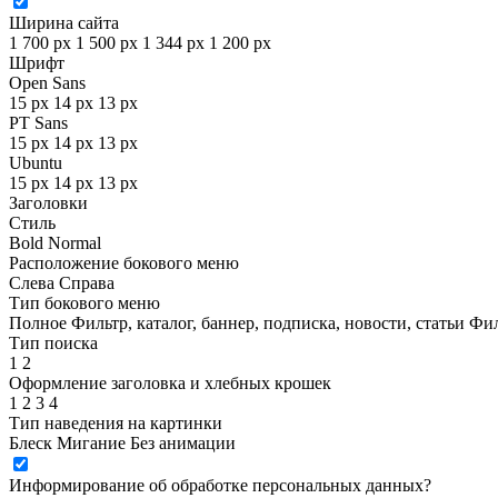
Ширина сайта
1 700 px
1 500 px
1 344 px
1 200 px
Шрифт
Open Sans
15 px
14 px
13 px
PT Sans
15 px
14 px
13 px
Ubuntu
15 px
14 px
13 px
Заголовки
Стиль
Bold
Normal
Расположение бокового меню
Слева
Справа
Тип бокового меню
Полное
Фильтр, каталог, баннер, подписка, новости, статьи
Фил
Тип поиска
1
2
Оформление заголовка и хлебных крошек
1
2
3
4
Тип наведения на картинки
Блеск
Мигание
Без анимации
Информирование об обработке персональных данных
?