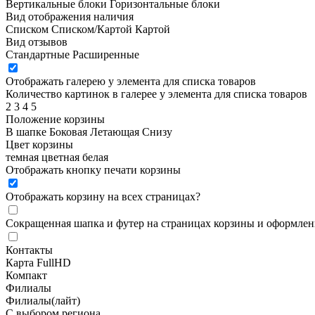
Вертикальные блоки
Горизонтальные блоки
Вид отображения наличия
Списком
Списком/Картой
Картой
Вид отзывов
Стандартные
Расширенные
Отображать галерею у элемента для списка товаров
Количество картинок в галерее у элемента для списка товаров
2
3
4
5
Положение корзины
В шапке
Боковая
Летающая
Снизу
Цвет корзины
темная
цветная
белая
Отображать кнопку печати корзины
Отображать корзину на всех страницах
?
Сокращенная шапка и футер на страницах корзины и оформлени
Контакты
Карта FullHD
Компакт
Филиалы
Филиалы(лайт)
С выбором региона