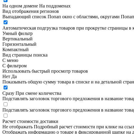
На одном домене
На поддоменах
Вид отображения регионов
Выпадающий список
Попап окно c областями, округами
Попап
Автоматическая подгрузка товаров при прокрутке страницы в 
Умный фильтр
Вертикальный
Горизонтальный
Компактный
Вид страницы поиска
С меню
С фильтром
Использовать быстрый просмотр товаров
Нет
Да
Показывать общую сумму товара в списке и на детальной стра
Сразу
При смене количества
Подставлять заголовок торгового предложения в название това
Подставлять заголовок торгового предложения в название това
Расчет стоимости доставки
Не отображать
Подробный расчет стоимости при клике на ссы
Отображать информацию о товаре в фиксированной шапке на д