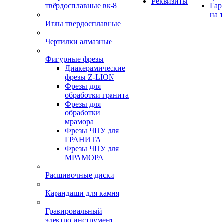
Реквизиты
твёрдосплавные вк-8
Гар
на 
Иглы твердосплавные
Чертилки алмазные
Фигурные фрезы
Диакерамические
фрезы Z-LION
Фрезы для
обработки гранита
Фрезы для
обработки
мрамора
Фрезы ЧПУ для
ГРАНИТА
Фрезы ЧПУ для
МРАМОРА
Расшивочные диски
Карандаши для камня
Гравировальный
электро инструмент