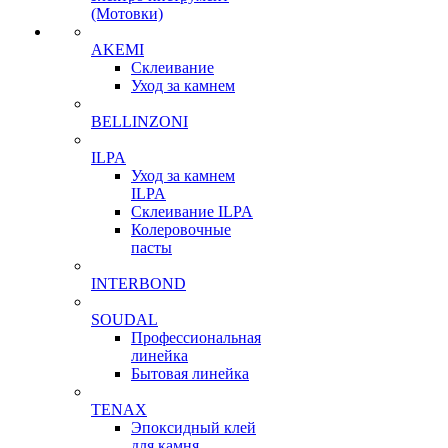
(Мотовки)
AKEMI
Склеивание
Уход за камнем
BELLINZONI
ILPA
Уход за камнем
ILPA
Склеивание ILPA
Колеровочные
пасты
INTERBOND
SOUDAL
Профессиональная
линейка
Бытовая линейка
TENAX
Эпоксидный клей
для камня