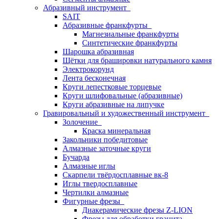
Абразивный инструмент
SAIT
Абразивные франкфурты
Магнезиальные франкфурты
Синтетические франкфурты
Шарошка абразивная
Щётки для брашировки натурального камня
Электрокорунд
Лента бесконечная
Круги лепестковые торцевые
Круги шлифовальные (абразивные)
Круги абразивные на липучке
Гравировальный и художественный инструмент
Золочение
Краска минеральная
Закольники победитовые
Алмазные заточные круги
Бучарда
Алмазные иглы
Скарпели твёрдосплавные вк-8
Иглы твердосплавные
Чертилки алмазные
Фигурные фрезы
Диакерамические фрезы Z-LION
Фрезы для обработки гранита