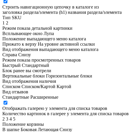
Строить навигационную цепочку в каталоге из
заголовка раздела/элемента (h1)
названия раздела/элемента
Тип SKU
1
2
Режим показа детальной картинки
Всплывающее окно
Лупа
Положение выпадающего меню каталога
Прижато к верху
На уровне активной ссылки
Вид отображения выпадающего меню каталога
Справа
Снизу
Режим показа просмотренных товаров
Быстрый
Стандартный
Блок ранее вы смотрели
Вертикальные блоки
Горизонтальные блоки
Вид отображения наличия
Списком
Списком/Картой
Картой
Вид отзывов
Стандартные
Расширенные
Отображать галерею у элемента для списка товаров
Количество картинок в галерее у элемента для списка товаров
2
3
4
5
Положение корзины
В шапке
Боковая
Летающая
Снизу