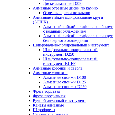
Диски алмазные D250
Алмазные отрезные диски по камню
Отрезные диски по камню
Алмазные гибкие шлифовальные круги
(АГШК)
Алмазный гибкий шлифовальный круг
с водяным охлаждением
Алмазный гибкий шлифовальный круг
без водяного охлаждения
Шлифовально-полировальный инструмент
Шлифовально-полировальный
инструмент D250
Шлифовально-полировальный
инструмент BUFF
Алмазные коронки и свёрла
Алмазные спонжи
Алмазные спонжи D100
Алмазные спонжи D125
Алмазные спонжы D250
Фреза торцевая
Фреза профильная
Ручной алмазный инструмент
Канаты алмазные
Штроборезы
Сегменты алмазные