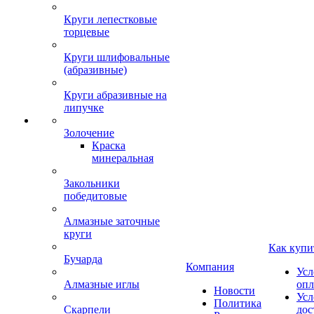
Круги лепестковые
торцевые
Круги шлифовальные
(абразивные)
Круги абразивные на
липучке
Золочение
Краска
минеральная
Закольники
победитовые
Алмазные заточные
круги
Как купи
Бучарда
Компания
Усл
Алмазные иглы
опл
Новости
Усл
Политика
Скарпели
дос