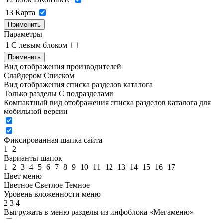
13
Карта
Применить
Параметры
1
C левым блоком
Применить
Вид отображения производителей
Слайдером
Списком
Вид отображения списка разделов каталога
Только разделы
С подразделами
Компактный вид отображения списка разделов каталога для
мобильной версии
Фиксированная шапка сайта
1
2
Варианты шапок
1
2
3
4
5
6
7
8
9
10
11
12
13
14
15
16
17
Цвет меню
Цветное
Светлое
Темное
Уровень вложенности меню
2
3
4
Выгружать в меню разделы из инфоблока «Мегаменю»