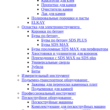
Красители для клея
Пропитки для камня
Очистители камня
Лак для камня
Полировальные порошки и пасты
ELKAY
Оснастка для электроинструмента
Коронки по бетону
Буры по бетону
Буры по бетону SDS PLUS
Буры SDS MAX
Буры проломные SDS MAX для перфоратора
Хвостовики и удлинители для коронок
Переходники с SDS MAX на SDS plus
Универсальные сверла
Зубила
Биты
Измерительный инструмент
Подъемно-транспортное оборудование
Зажимы для переноски каменных плит
Подъемники для камней
Профессиональный инструмент
Пескоструйное оборудование
Пескоструйные машины
Комплектующие для пескоструйных машин