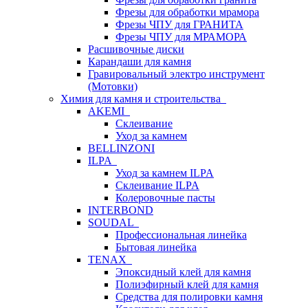
Фрезы для обработки мрамора
Фрезы ЧПУ для ГРАНИТА
Фрезы ЧПУ для МРАМОРА
Расшивочные диски
Карандаши для камня
Гравировальный электро инструмент
(Мотовки)
Химия для камня и строительства
AKEMI
Склеивание
Уход за камнем
BELLINZONI
ILPA
Уход за камнем ILPA
Склеивание ILPA
Колеровочные пасты
INTERBOND
SOUDAL
Профессиональная линейка
Бытовая линейка
TENAX
Эпоксидный клей для камня
Полиэфирный клей для камня
Средства для полировки камня