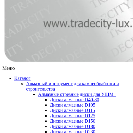
Меню
Каталог
Алмазный инструмент для камнеобработки и
строительства
Алмазные отрезные диски для УШМ
Диски алмазные D40-80
Диски алмазные D105
Диски алмазные D115
Диски алмазные D125
Диски алмазные D150
Диски алмазные D180
Диски алмазные D230