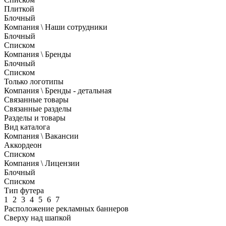
Плиткой
Блочный
Компания \ Наши сотрудники
Блочный
Списком
Компания \ Бренды
Блочный
Списком
Только логотипы
Компания \ Бренды - детальная
Связанные товары
Связанные разделы
Разделы и товары
Вид каталога
Компания \ Вакансии
Аккордеон
Списком
Компания \ Лицензии
Блочный
Списком
Тип футера
1
2
3
4
5
6
7
Расположение рекламных баннеров
Сверху над шапкой