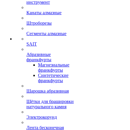
инструмент
Канаты алмазные
Штроборезы
Сегменты алмазные
SAIT
Абразивные
франкфурты
Магнезиальные
франкфурты
Синтетические
франкфурты
Шарошка абразивная
Щётки для брашировки
натурального камня
Электрокорунд
Лента бесконечная