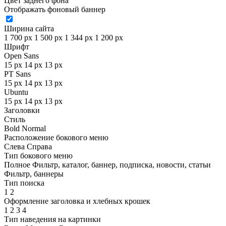
Цвет заднего фона
Отображать фоновый баннер
Ширина сайта
1 700 px
1 500 px
1 344 px
1 200 px
Шрифт
Open Sans
15 px
14 px
13 px
PT Sans
15 px
14 px
13 px
Ubuntu
15 px
14 px
13 px
Заголовки
Стиль
Bold
Normal
Расположение бокового меню
Слева
Справа
Тип бокового меню
Полное
Фильтр, каталог, баннер, подписка, новости, статьи
Фильтр, баннеры
Тип поиска
1
2
Оформление заголовка и хлебных крошек
1
2
3
4
Тип наведения на картинки