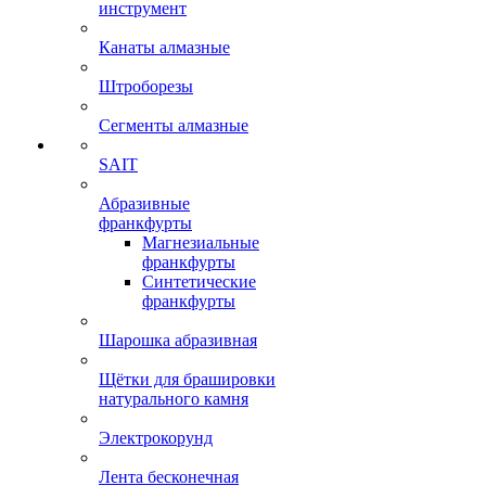
инструмент
Канаты алмазные
Штроборезы
Сегменты алмазные
SAIT
Абразивные
франкфурты
Магнезиальные
франкфурты
Синтетические
франкфурты
Шарошка абразивная
Щётки для брашировки
натурального камня
Электрокорунд
Лента бесконечная