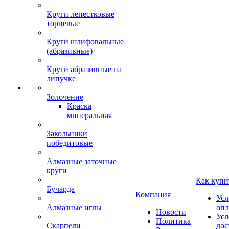
Круги лепестковые
торцевые
Круги шлифовальные
(абразивные)
Круги абразивные на
липучке
Золочение
Краска
минеральная
Закольники
победитовые
Алмазные заточные
круги
Как купи
Бучарда
Компания
Усл
Алмазные иглы
опл
Новости
Усл
Политика
Скарпели
дос