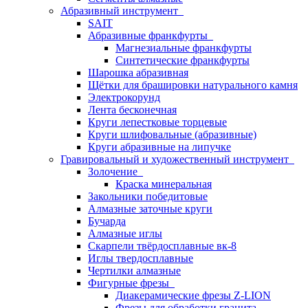
Абразивный инструмент
SAIT
Абразивные франкфурты
Магнезиальные франкфурты
Синтетические франкфурты
Шарошка абразивная
Щётки для брашировки натурального камня
Электрокорунд
Лента бесконечная
Круги лепестковые торцевые
Круги шлифовальные (абразивные)
Круги абразивные на липучке
Гравировальный и художественный инструмент
Золочение
Краска минеральная
Закольники победитовые
Алмазные заточные круги
Бучарда
Алмазные иглы
Скарпели твёрдосплавные вк-8
Иглы твердосплавные
Чертилки алмазные
Фигурные фрезы
Диакерамические фрезы Z-LION
Фрезы для обработки гранита