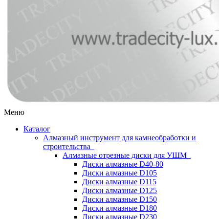
Меню
Каталог
Алмазный инструмент для камнеобработки и
строительства
Алмазные отрезные диски для УШМ
Диски алмазные D40-80
Диски алмазные D105
Диски алмазные D115
Диски алмазные D125
Диски алмазные D150
Диски алмазные D180
Диски алмазные D230