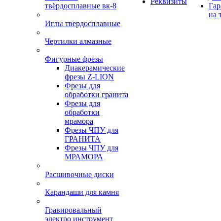
Реквизиты
твёрдосплавные вк-8
Гар
на 
Иглы твердосплавные
Чертилки алмазные
Фигурные фрезы
Диакерамические
фрезы Z-LION
Фрезы для
обработки гранита
Фрезы для
обработки
мрамора
Фрезы ЧПУ для
ГРАНИТА
Фрезы ЧПУ для
МРАМОРА
Расшивочные диски
Карандаши для камня
Гравировальный
электро инструмент