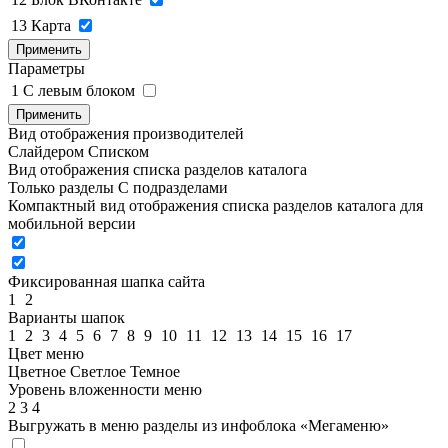
13
Карта
Применить
Параметры
1
C левым блоком
Применить
Вид отображения производителей
Слайдером
Списком
Вид отображения списка разделов каталога
Только разделы
С подразделами
Компактный вид отображения списка разделов каталога для
мобильной версии
Фиксированная шапка сайта
1
2
Варианты шапок
1
2
3
4
5
6
7
8
9
10
11
12
13
14
15
16
17
Цвет меню
Цветное
Светлое
Темное
Уровень вложенности меню
2
3
4
Выгружать в меню разделы из инфоблока «Мегаменю»