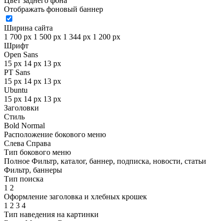
Цвет заднего фона
Отображать фоновый баннер
Ширина сайта
1 700 px
1 500 px
1 344 px
1 200 px
Шрифт
Open Sans
15 px
14 px
13 px
PT Sans
15 px
14 px
13 px
Ubuntu
15 px
14 px
13 px
Заголовки
Стиль
Bold
Normal
Расположение бокового меню
Слева
Справа
Тип бокового меню
Полное
Фильтр, каталог, баннер, подписка, новости, статьи
Фильтр, баннеры
Тип поиска
1
2
Оформление заголовка и хлебных крошек
1
2
3
4
Тип наведения на картинки