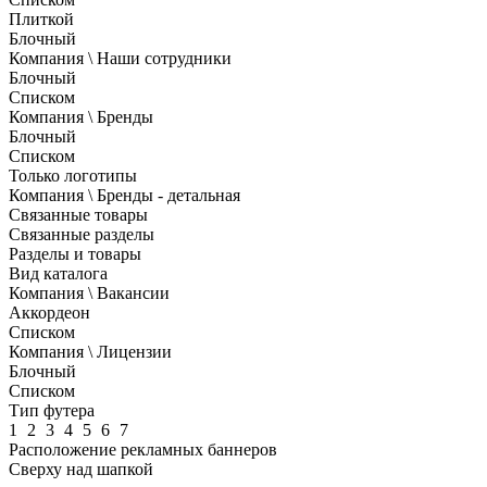
Плиткой
Блочный
Компания \ Наши сотрудники
Блочный
Списком
Компания \ Бренды
Блочный
Списком
Только логотипы
Компания \ Бренды - детальная
Связанные товары
Связанные разделы
Разделы и товары
Вид каталога
Компания \ Вакансии
Аккордеон
Списком
Компания \ Лицензии
Блочный
Списком
Тип футера
1
2
3
4
5
6
7
Расположение рекламных баннеров
Сверху над шапкой