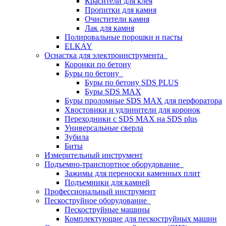
Красители для клея
Пропитки для камня
Очистители камня
Лак для камня
Полировальные порошки и пасты
ELKAY
Оснастка для электроинструмента
Коронки по бетону
Буры по бетону
Буры по бетону SDS PLUS
Буры SDS MAX
Буры проломные SDS MAX для перфоратора
Хвостовики и удлинители для коронок
Переходники с SDS MAX на SDS plus
Универсальные сверла
Зубила
Биты
Измерительный инструмент
Подъемно-транспортное оборудование
Зажимы для переноски каменных плит
Подъемники для камней
Профессиональный инструмент
Пескоструйное оборудование
Пескоструйные машины
Комплектующие для пескоструйных машин