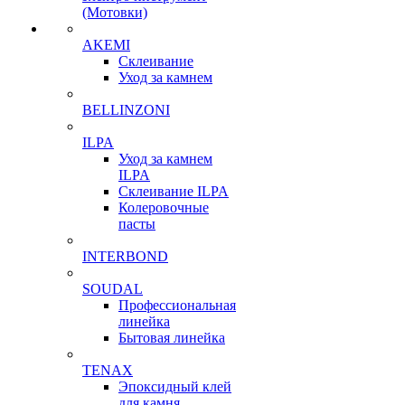
(Мотовки)
AKEMI
Склеивание
Уход за камнем
BELLINZONI
ILPA
Уход за камнем
ILPA
Склеивание ILPA
Колеровочные
пасты
INTERBOND
SOUDAL
Профессиональная
линейка
Бытовая линейка
TENAX
Эпоксидный клей
для камня