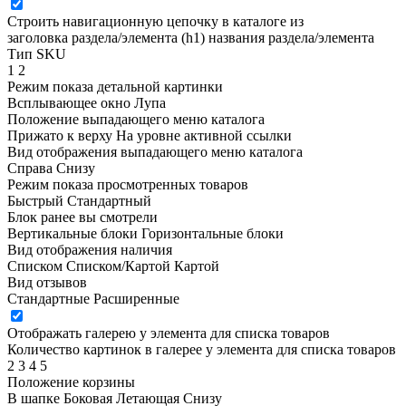
Строить навигационную цепочку в каталоге из
заголовка раздела/элемента (h1)
названия раздела/элемента
Тип SKU
1
2
Режим показа детальной картинки
Всплывающее окно
Лупа
Положение выпадающего меню каталога
Прижато к верху
На уровне активной ссылки
Вид отображения выпадающего меню каталога
Справа
Снизу
Режим показа просмотренных товаров
Быстрый
Стандартный
Блок ранее вы смотрели
Вертикальные блоки
Горизонтальные блоки
Вид отображения наличия
Списком
Списком/Картой
Картой
Вид отзывов
Стандартные
Расширенные
Отображать галерею у элемента для списка товаров
Количество картинок в галерее у элемента для списка товаров
2
3
4
5
Положение корзины
В шапке
Боковая
Летающая
Снизу