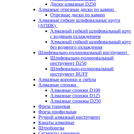
Диски алмазные D250
Алмазные отрезные диски по камню
Отрезные диски по камню
Алмазные гибкие шлифовальные круги
(АГШК)
Алмазный гибкий шлифовальный круг
с водяным охлаждением
Алмазный гибкий шлифовальный круг
без водяного охлаждения
Шлифовально-полировальный инструмент
Шлифовально-полировальный
инструмент D250
Шлифовально-полировальный
инструмент BUFF
Алмазные коронки и свёрла
Алмазные спонжи
Алмазные спонжи D100
Алмазные спонжи D125
Алмазные спонжы D250
Фреза торцевая
Фреза профильная
Ручной алмазный инструмент
Канаты алмазные
Штроборезы
Сегменты алмазные