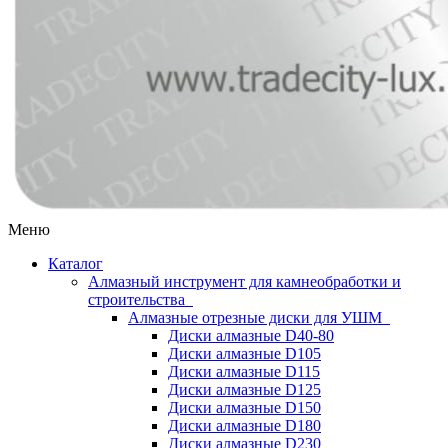
Меню
Каталог
Алмазный инструмент для камнеобработки и
строительства
Алмазные отрезные диски для УШМ
Диски алмазные D40-80
Диски алмазные D105
Диски алмазные D115
Диски алмазные D125
Диски алмазные D150
Диски алмазные D180
Диски алмазные D230