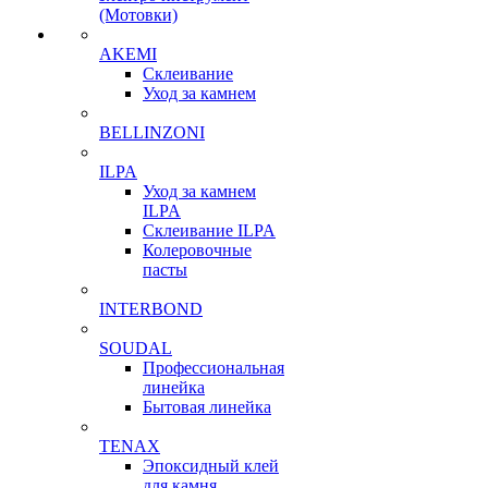
(Мотовки)
AKEMI
Склеивание
Уход за камнем
BELLINZONI
ILPA
Уход за камнем
ILPA
Склеивание ILPA
Колеровочные
пасты
INTERBOND
SOUDAL
Профессиональная
линейка
Бытовая линейка
TENAX
Эпоксидный клей
для камня