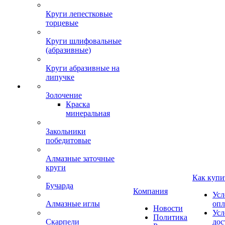
Круги лепестковые
торцевые
Круги шлифовальные
(абразивные)
Круги абразивные на
липучке
Золочение
Краска
минеральная
Закольники
победитовые
Алмазные заточные
круги
Как купи
Бучарда
Компания
Усл
Алмазные иглы
опл
Новости
Усл
Политика
Скарпели
дос