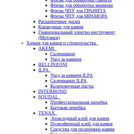
Фрезы для обработки мрамора
Фрезы ЧПУ для ГРАНИТА
Фрезы ЧПУ для МРАМОРА
Расшивочные диски
Карандаши для камня
Гравировальный электро инструмент
(Мотовки)
Химия для камня и строительства
AKEMI
Склеивание
Уход за камнем
BELLINZONI
ILPA
Уход за камнем ILPA
Склеивание ILPA
Колеровочные пасты
INTERBOND
SOUDAL
Профессиональная линейка
Бытовая линейка
TENAX
Эпоксидный клей для камня
Полиэфирный клей для камня
Средства для полировки камня