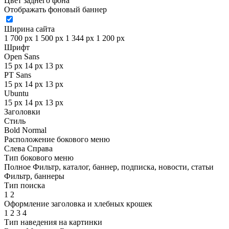
Цвет заднего фона
Отображать фоновый баннер
Ширина сайта
1 700 px
1 500 px
1 344 px
1 200 px
Шрифт
Open Sans
15 px
14 px
13 px
PT Sans
15 px
14 px
13 px
Ubuntu
15 px
14 px
13 px
Заголовки
Стиль
Bold
Normal
Расположение бокового меню
Слева
Справа
Тип бокового меню
Полное
Фильтр, каталог, баннер, подписка, новости, статьи
Фильтр, баннеры
Тип поиска
1
2
Оформление заголовка и хлебных крошек
1
2
3
4
Тип наведения на картинки