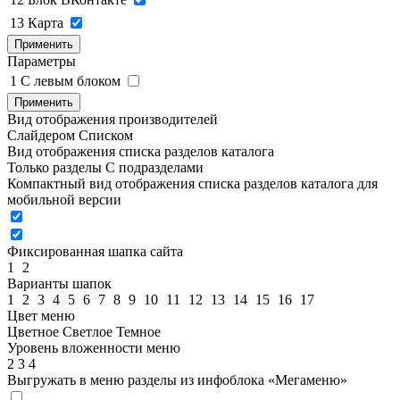
13
Карта
Применить
Параметры
1
C левым блоком
Применить
Вид отображения производителей
Слайдером
Списком
Вид отображения списка разделов каталога
Только разделы
С подразделами
Компактный вид отображения списка разделов каталога для
мобильной версии
Фиксированная шапка сайта
1
2
Варианты шапок
1
2
3
4
5
6
7
8
9
10
11
12
13
14
15
16
17
Цвет меню
Цветное
Светлое
Темное
Уровень вложенности меню
2
3
4
Выгружать в меню разделы из инфоблока «Мегаменю»