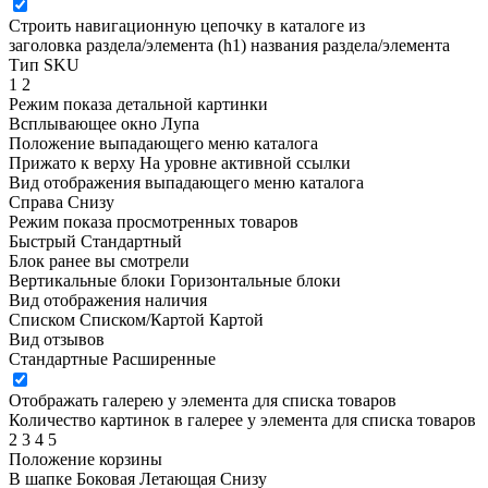
Строить навигационную цепочку в каталоге из
заголовка раздела/элемента (h1)
названия раздела/элемента
Тип SKU
1
2
Режим показа детальной картинки
Всплывающее окно
Лупа
Положение выпадающего меню каталога
Прижато к верху
На уровне активной ссылки
Вид отображения выпадающего меню каталога
Справа
Снизу
Режим показа просмотренных товаров
Быстрый
Стандартный
Блок ранее вы смотрели
Вертикальные блоки
Горизонтальные блоки
Вид отображения наличия
Списком
Списком/Картой
Картой
Вид отзывов
Стандартные
Расширенные
Отображать галерею у элемента для списка товаров
Количество картинок в галерее у элемента для списка товаров
2
3
4
5
Положение корзины
В шапке
Боковая
Летающая
Снизу