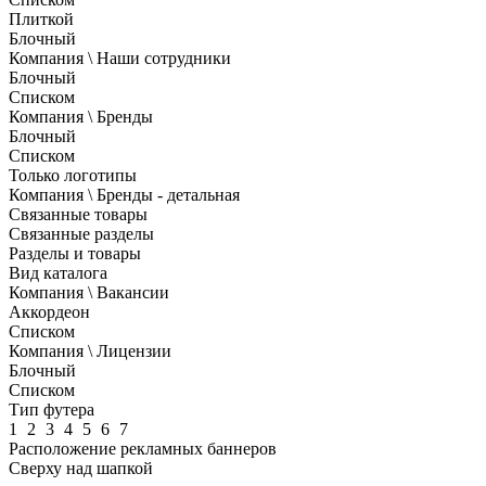
Плиткой
Блочный
Компания \ Наши сотрудники
Блочный
Списком
Компания \ Бренды
Блочный
Списком
Только логотипы
Компания \ Бренды - детальная
Связанные товары
Связанные разделы
Разделы и товары
Вид каталога
Компания \ Вакансии
Аккордеон
Списком
Компания \ Лицензии
Блочный
Списком
Тип футера
1
2
3
4
5
6
7
Расположение рекламных баннеров
Сверху над шапкой