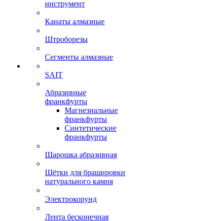
инструмент
Канаты алмазные
Штроборезы
Сегменты алмазные
SAIT
Абразивные
франкфурты
Магнезиальные
франкфурты
Синтетические
франкфурты
Шарошка абразивная
Щётки для брашировки
натурального камня
Электрокорунд
Лента бесконечная