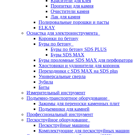
Красители для клея
Пропитки для камня
Очистители камня
Лак для камня
Полировальные порошки и пасты
ELKAY
Оснастка для электроинструмента
Коронки по бетону
Буры по бетону
Буры по бетону SDS PLUS
Буры SDS MAX
Буры проломные SDS MAX для перфоратора
Хвостовики и удлинители для коронок
Переходники с SDS MAX на SDS plus
Универсальные сверла
Зубила
Биты
Измерительный инструмент
Подъемно-транспортное оборудование
Зажимы для переноски каменных плит
Подъемники для камней
Профессиональный инструмент
Пескоструйное оборудование
Пескоструйные машины
Комплектующие для пескоструйных машин