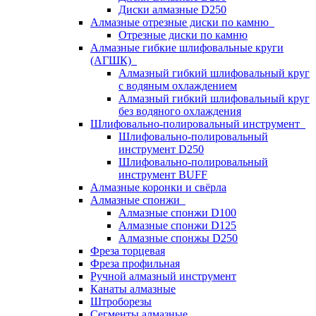
Диски алмазные D250
Алмазные отрезные диски по камню
Отрезные диски по камню
Алмазные гибкие шлифовальные круги
(АГШК)
Алмазный гибкий шлифовальный круг
с водяным охлаждением
Алмазный гибкий шлифовальный круг
без водяного охлаждения
Шлифовально-полировальный инструмент
Шлифовально-полировальный
инструмент D250
Шлифовально-полировальный
инструмент BUFF
Алмазные коронки и свёрла
Алмазные спонжи
Алмазные спонжи D100
Алмазные спонжи D125
Алмазные спонжы D250
Фреза торцевая
Фреза профильная
Ручной алмазный инструмент
Канаты алмазные
Штроборезы
Сегменты алмазные