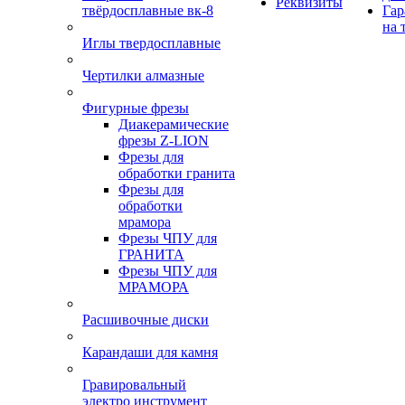
Реквизиты
твёрдосплавные вк-8
Гар
на 
Иглы твердосплавные
Чертилки алмазные
Фигурные фрезы
Диакерамические
фрезы Z-LION
Фрезы для
обработки гранита
Фрезы для
обработки
мрамора
Фрезы ЧПУ для
ГРАНИТА
Фрезы ЧПУ для
МРАМОРА
Расшивочные диски
Карандаши для камня
Гравировальный
электро инструмент