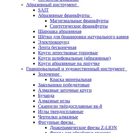
Абразивный инструмент
SAIT
Абразивные франкфурты
Магнезиальные франкфурты
Синтетические франкфурты
Шарошка абразивная
Щётки для брашировки натурального камня
Электрокорунд
Лента бесконечная
Круги лепестковые торцевые
Круги шлифовальные (абразивные)
Круги абразивные на липучке
Гравировальный и художественный инструмент
Золочение
Краска минеральная
Закольники победитовые
Алмазные заточные круги
Бучарда
Алмазные иглы
Скарпели твёрдосплавные вк-8
Иглы твердосплавные
Чертилки алмазные
Фигурные фрезы
Диакерамические фрезы Z-LION
Фрезы для обработки гранита