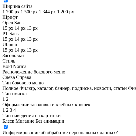
Ширина сайта
1 700 px
1 500 px
1 344 px
1 200 px
Шрифт
Open Sans
15 px
14 px
13 px
PT Sans
15 px
14 px
13 px
Ubuntu
15 px
14 px
13 px
Заголовки
Стиль
Bold
Normal
Расположение бокового меню
Слева
Справа
Тип бокового меню
Полное
Фильтр, каталог, баннер, подписка, новости, статьи
Фил
Тип поиска
1
2
Оформление заголовка и хлебных крошек
1
2
3
4
Тип наведения на картинки
Блеск
Мигание
Без анимации
Информирование об обработке персональных данных
?