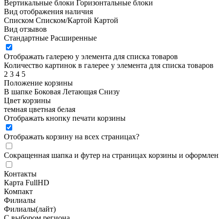
Вертикальные блоки
Горизонтальные блоки
Вид отображения наличия
Списком
Списком/Картой
Картой
Вид отзывов
Стандартные
Расширенные
Отображать галерею у элемента для списка товаров
Количество картинок в галерее у элемента для списка товаров
2
3
4
5
Положение корзины
В шапке
Боковая
Летающая
Снизу
Цвет корзины
темная
цветная
белая
Отображать кнопку печати корзины
Отображать корзину на всех страницах
?
Сокращенная шапка и футер на страницах корзины и оформлени
Контакты
Карта FullHD
Компакт
Филиалы
Филиалы(лайт)
С выбором региона