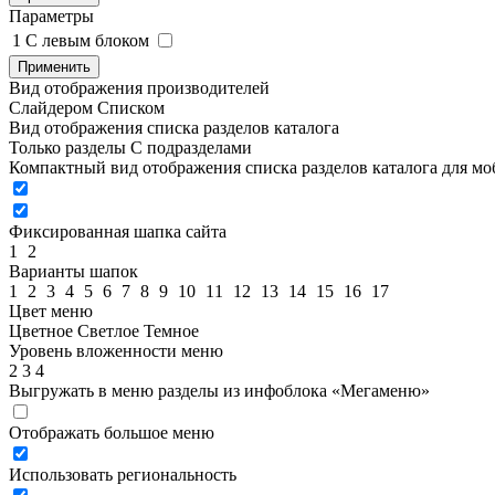
Параметры
1
C левым блоком
Применить
Вид отображения производителей
Слайдером
Списком
Вид отображения списка разделов каталога
Только разделы
С подразделами
Компактный вид отображения списка разделов каталога для м
Фиксированная шапка сайта
1
2
Варианты шапок
1
2
3
4
5
6
7
8
9
10
11
12
13
14
15
16
17
Цвет меню
Цветное
Светлое
Темное
Уровень вложенности меню
2
3
4
Выгружать в меню разделы из инфоблока «Мегаменю»
Отображать большое меню
Использовать региональность