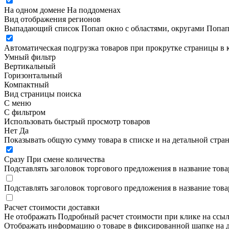
На одном домене
На поддоменах
Вид отображения регионов
Выпадающий список
Попап окно c областями, округами
Попап
Автоматическая подгрузка товаров при прокрутке страницы в 
Умный фильтр
Вертикальный
Горизонтальный
Компактный
Вид страницы поиска
С меню
С фильтром
Использовать быстрый просмотр товаров
Нет
Да
Показывать общую сумму товара в списке и на детальной стра
Сразу
При смене количества
Подставлять заголовок торгового предложения в название това
Подставлять заголовок торгового предложения в название това
Расчет стоимости доставки
Не отображать
Подробный расчет стоимости при клике на ссы
Отображать информацию о товаре в фиксированной шапке на д